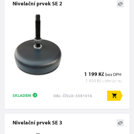
Nivelační prvek SE 2
1 199 Kč
bez DPH
1 450 Kč
s DPH (21 %)
SKLADEM
OBJ. ČÍSLO: 3381016
i
Nivelační prvek SE 3