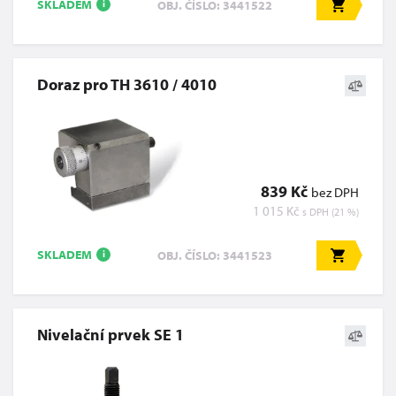
SKLADEM
OBJ. ČÍSLO: 3441522
i
Doraz pro TH 3610 / 4010
839 Kč
bez DPH
1 015 Kč
s DPH (21 %)
SKLADEM
OBJ. ČÍSLO: 3441523
i
Nivelační prvek SE 1