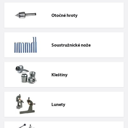
Otočné hroty
Soustružnické nože
Kleštiny
Lunety