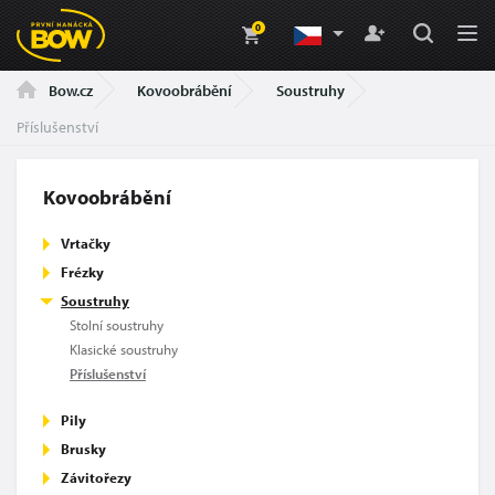
0
Kovoobrábění
Soustruhy
Bow.cz
Příslušenství
Kovoobrábění
Vrtačky
Frézky
Soustruhy
Stolní soustruhy
Klasické soustruhy
Příslušenství
Pily
Brusky
Závitořezy