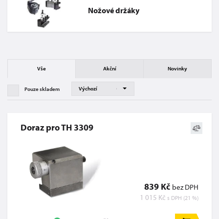
Nožové držáky
Vše
Akční
Novinky
Pouze skladem
Doraz pro TH 3309
839 Kč
bez DPH
1 015 Kč
s DPH (21 %)