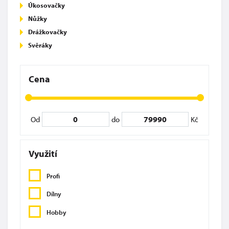
Úkosovačky
Nůžky
Drážkovačky
Svěráky
Cena
Od
do
Kč
Využití
Profi
Dílny
Hobby