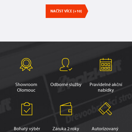
NAČÍST VÍCE (+10)
Showroom
Odborné služby
Pravidelné akční
Olomouc
nabídky
Bohatý výběr
Záruka 2 roky
Autorizovaný