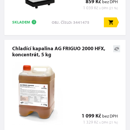
859 Kč
bez DPH
1 039 Kč
s DPH (21 %)
SKLADEM
OBJ. ČÍSLO: 3441475
i
Chladící kapalina AG FRIGUO 2000 HFX,
koncentrát, 5 kg
1 099 Kč
bez DPH
1 329 Kč
s DPH (21 %)