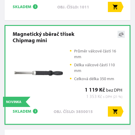
SKLADEM
OBJ. ČÍSLO: 1011
i
Magnetický sběrač třísek
Chipmag mini
Průměr válcové části 16
mm
Délka válcové části 110
mm
Celková délka 350 mm
1 119 Kč
bez DPH
1 353 Kč
s DPH (21 %)
NOVINKA
SKLADEM
OBJ. ČÍSLO: 3850015
i