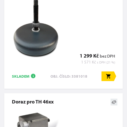
1 299 Kč
bez DPH
1 571 Kč
s DPH (21 %)
SKLADEM
OBJ. ČÍSLO: 3381018
i
Doraz pro TH 46xx