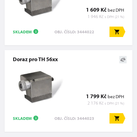
1 609 Kč
bez DPH
1 946 Kč
s DPH (21 %)
SKLADEM
OBJ. ČÍSLO: 3444022
i
Doraz pro TH 56xx
1 799 Kč
bez DPH
2 176 Kč
s DPH (21 %)
SKLADEM
OBJ. ČÍSLO: 3444023
i