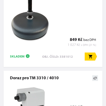
849 Kč
bez DPH
1 027 Kč
s DPH (21 %)
SKLADEM
OBJ. ČÍSLO: 3381012
i
Doraz pro TM 3310 / 4010