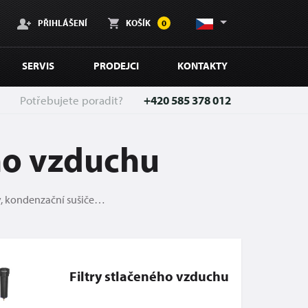
PŘIHLÁŠENÍ
KOŠÍK
0
SERVIS
PRODEJCI
KONTAKTY
Potřebujete poradit?
+420 585 378 012
ho vzduchu
ky, kondenzační sušiče…
Filtry stlačeného vzduchu