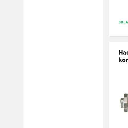
SKL
Ha
kon