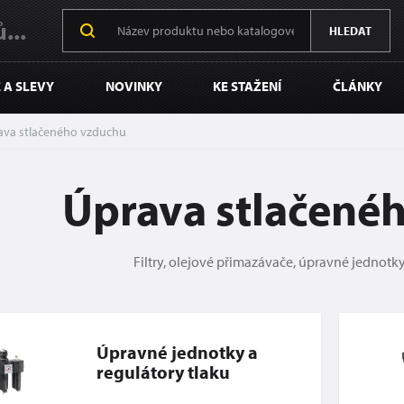
...
HLEDAT
 A SLEVY
NOVINKY
KE STAŽENÍ
ČLÁNKY
ava stlačeného vzduchu
Úprava stlačené
Filtry, olejové přimazávače, úpravné jednot
Úpravné jednotky a
regulátory tlaku