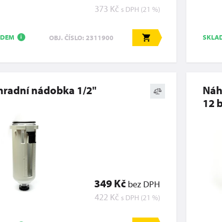
373 Kč
s DPH (21 %)
ADEM
SKLA
OBJ. ČÍSLO: 2311900
i
radní nádobka 1/2"
Náh
12 
349 Kč
bez DPH
422 Kč
s DPH (21 %)