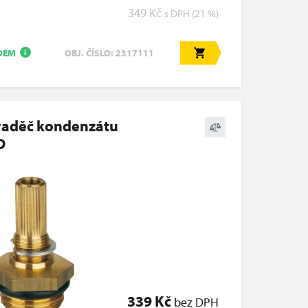
349 Kč
s DPH (21 %)
DEM
OBJ. ČÍSLO: 2317111
i
aděč kondenzátu
D
339 Kč
bez DPH