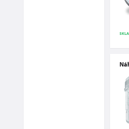
SKL
Náh