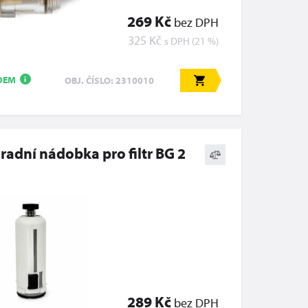
269 Kč
bez DPH
325 Kč
s DPH (21 %)
DEM
OBJ. ČÍSLO: 2310010
i
radní nádobka pro filtr BG 2
289 Kč
bez DPH