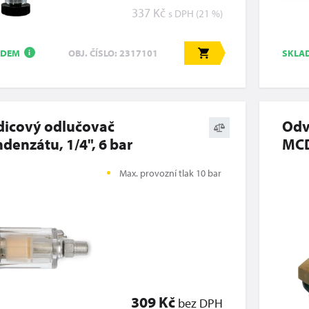
337 Kč
s DPH (21 %)
ADEM
SKLA
OBJ. ČÍSLO: 2317101
i
dicový odlučovač
Odv
denzátu, 1/4", 6 bar
MC
Max. provozní tlak 10 bar
309 Kč
bez DPH