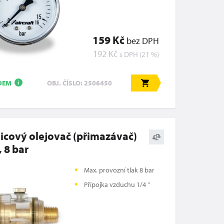
159 Kč
bez DPH
192 Kč
s DPH (21 %)
DEM
OBJ. ČÍSLO: 2506450
i
icový olejovač (přimazávač)
, 8 bar
Max. provozní tlak 8 bar
Přípojka vzduchu 1/4 "