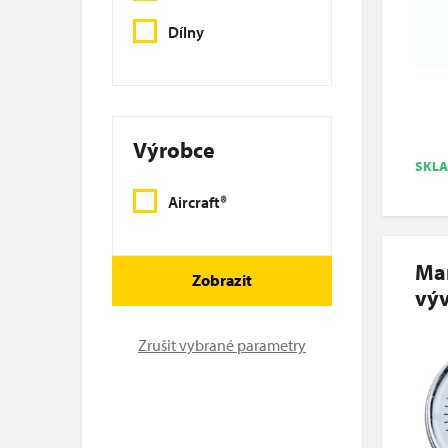
Dílny
Výrobce
SKL
Aircraft®
Man
Zobrazit
vý
Zrušit vybrané parametry