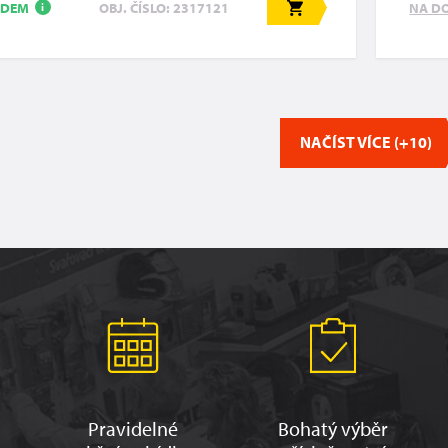
ADEM
NA D
OBJ. ČÍSLO: 2317121
i
NAČÍST VÍCE (+10)
Pravidelné
Bohatý výběr