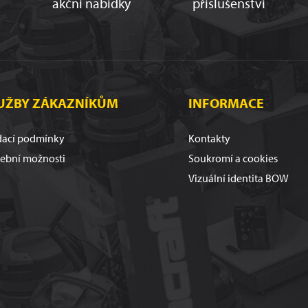
akční nabídky
příslušenství
UŽBY ZÁKAZNÍKŮM
INFORMACE
ací podmínky
Kontakty
tební možnosti
Soukromí a cookies
Vizuální identita BOW