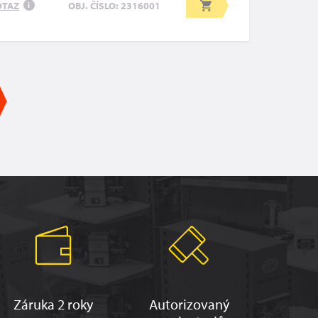
OTAZ
OBJ. ČÍSLO: 2316001
i
Záruka 2 roky
Autorizovaný