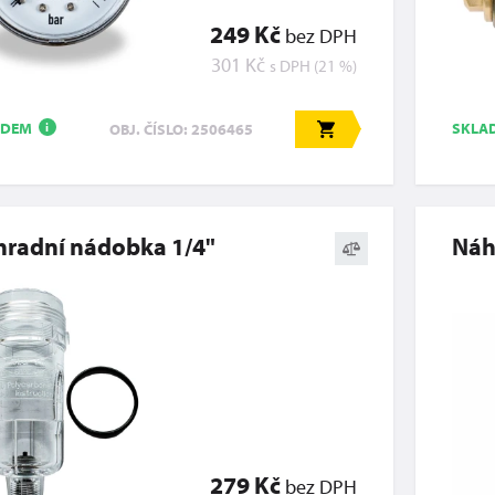
249 Kč
bez DPH
301 Kč
s DPH (21 %)
ADEM
SKLA
OBJ. ČÍSLO: 2506465
i
radní nádobka 1/4"
Náh
279 Kč
bez DPH