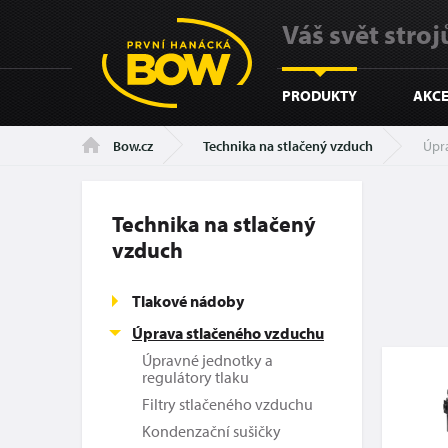
Váš svět strojů
PRODUKTY
AKCE
Technika na stlačený vzduch
Úpr
Bow.cz
Technika na stlačený
vzduch
Tlakové nádoby
Úprava stlačeného vzduchu
Úpravné jednotky a
regulátory tlaku
Filtry stlačeného vzduchu
Kondenzační sušičky