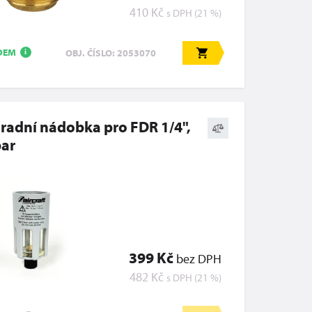
410 Kč
s DPH (21 %)
DEM
OBJ. ČÍSLO: 2053070
i
radní nádobka pro FDR 1/4",
bar
399 Kč
bez DPH
482 Kč
s DPH (21 %)