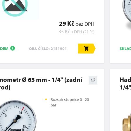
29 Kč
bez DPH
35 Kč
s DPH (21 %)
ADEM
SKLA
OBJ. ČÍSLO: 2151901
i
ometr Ø 63 mm - 1/4" (zadní
Had
vod)
1/4"
Rozsah stupnice 0 - 20
bar