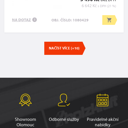
6 642 Kč
s DPH (21 %)
NA DOTAZ
OBJ. ČÍSLO: 1080429
i
NAČÍST VÍCE (+10)
Showroom
Odborné služby
Pravidelné akční
Olomouc
nabídky