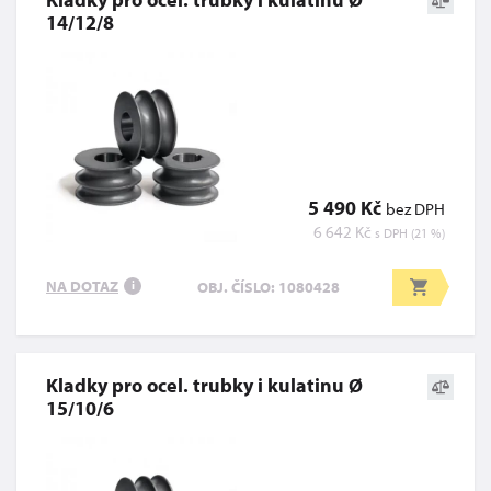
14/12/8
5 490 Kč
bez DPH
6 642 Kč
s DPH (21 %)
NA DOTAZ
OBJ. ČÍSLO: 1080428
i
Kladky pro ocel. trubky i kulatinu Ø
15/10/6