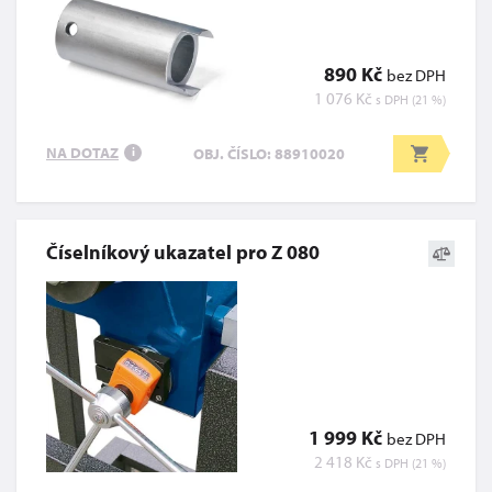
890 Kč
bez DPH
1 076 Kč
s DPH (21 %)
NA DOTAZ
OBJ. ČÍSLO: 88910020
i
Číselníkový ukazatel pro Z 080
1 999 Kč
bez DPH
2 418 Kč
s DPH (21 %)