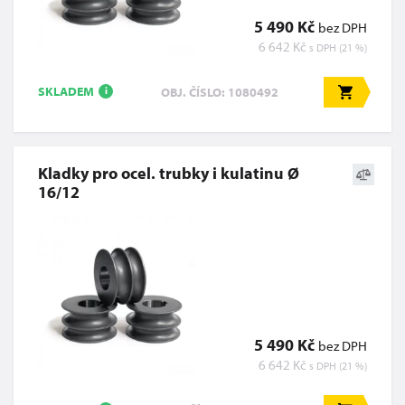
5 490 Kč
bez DPH
6 642 Kč
s DPH (21 %)
SKLADEM
OBJ. ČÍSLO: 1080492
i
Kladky pro ocel. trubky i kulatinu Ø
16/12
5 490 Kč
bez DPH
6 642 Kč
s DPH (21 %)