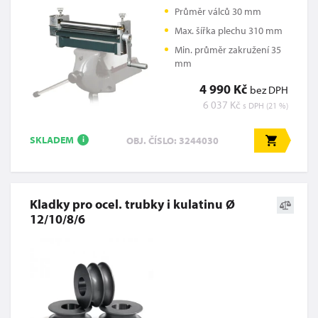
Průměr válců 30 mm
Max. šířka plechu 310 mm
Min. průměr zakružení 35
mm
4 990 Kč
bez DPH
6 037 Kč
s DPH (21 %)
SKLADEM
OBJ. ČÍSLO: 3244030
i
Kladky pro ocel. trubky i kulatinu Ø
12/10/8/6