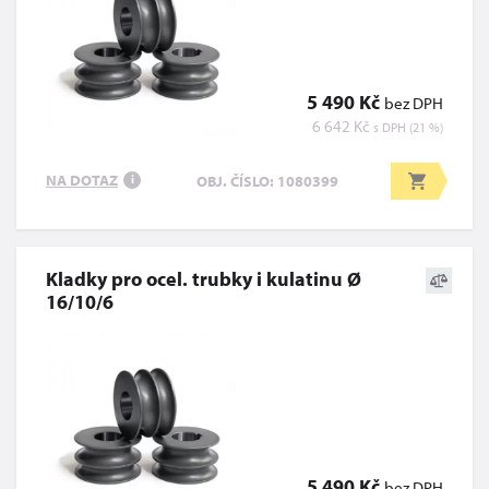
5 490 Kč
bez DPH
6 642 Kč
s DPH (21 %)
NA DOTAZ
OBJ. ČÍSLO: 1080399
i
Kladky pro ocel. trubky i kulatinu Ø
16/10/6
5 490 Kč
bez DPH