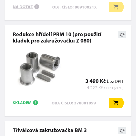
NA DOTAZ
OBJ. ČÍSLO: 88910021X
i
Redukce hřídelí PRM 10 (pro použití
kladek pro zakružovačku Z 080)
3 490 Kč
bez DPH
4 222 Kč
s DPH (21 %)
SKLADEM
OBJ. ČÍSLO: 378001099
i
Tříválcová zakružovačka BM 3