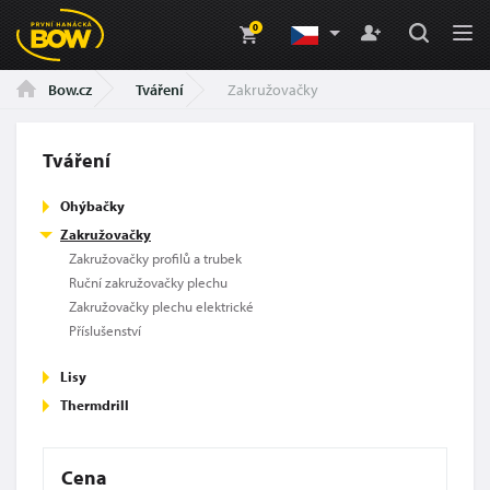
0
Tváření
Zakružovačky
Bow.cz
Tváření
Ohýbačky
Zakružovačky
Zakružovačky profilů a trubek
Ruční zakružovačky plechu
Zakružovačky plechu elektrické
Příslušenství
Lisy
Thermdrill
Cena