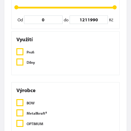
Od
do
Kč
Využití
Profi
Dílny
Výrobce
BOW
Metallkraft®
OPTIMUM