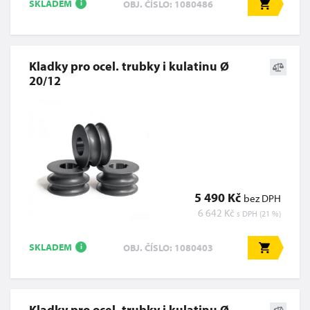
SKLADEM
OBJ. ČÍSLO: 1080486
i
Kladky pro ocel. trubky i kulatinu Ø
20/12
5 490 Kč
bez DPH
6 642 Kč
s DPH (21 %)
SKLADEM
OBJ. ČÍSLO: 1080403
i
Kladky pro ocel. trubky i kulatinu Ø