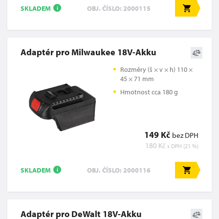
SKLADEM
OBJ. ČÍSLO: 2000115
i
Adaptér pro Milwaukee 18V-Akku
Rozměry (š × v × h) 110 ×
45 × 71 mm
Hmotnost cca 180 g
149 Kč
bez DPH
180 Kč
s DPH (21 %)
SKLADEM
OBJ. ČÍSLO: 2000116
i
Adaptér pro DeWalt 18V-Akku