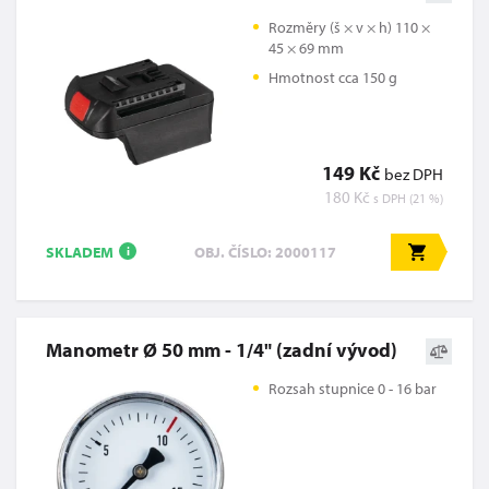
Rozměry (š × v × h) 110 ×
45 × 69 mm
Hmotnost cca 150 g
149 Kč
bez DPH
180 Kč
s DPH (21 %)
SKLADEM
OBJ. ČÍSLO: 2000117
i
Manometr Ø 50 mm - 1/4" (zadní vývod)
Rozsah stupnice 0 - 16 bar