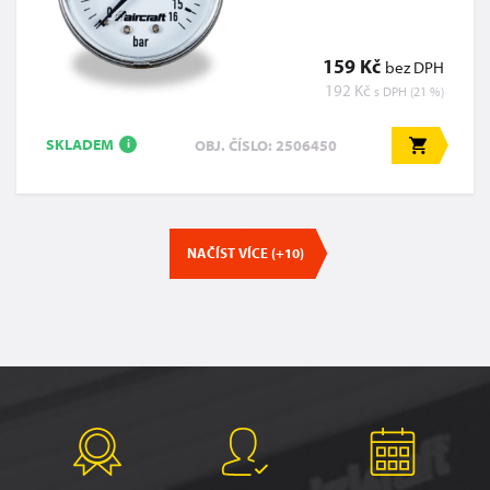
159 Kč
bez DPH
192 Kč
s DPH (21 %)
SKLADEM
OBJ. ČÍSLO: 2506450
i
NAČÍST VÍCE (+10)