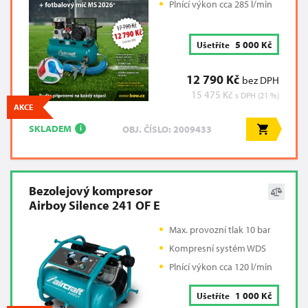
Plnící výkon cca 285 l/min
5 000 Kč
Ušetříte
12 790 Kč
bez DPH
15 475 Kč
s DPH (21 %)
AKCE
SKLADEM
OBJ. ČÍSLO: 2009433
i
Bezolejový kompresor
Airboy Silence 241 OF E
Max. provozní tlak 10 bar
Kompresní systém WDS
Plnící výkon cca 120 l/min
1 000 Kč
Ušetříte