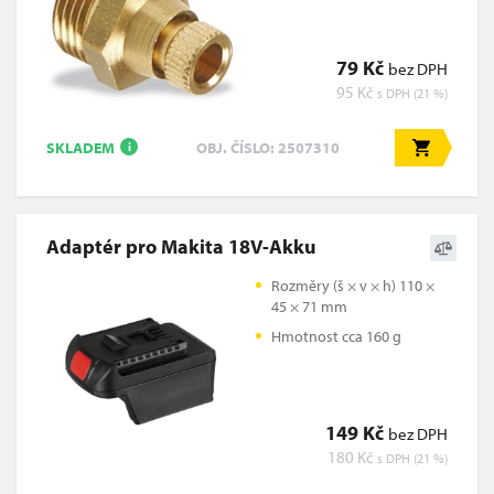
79 Kč
bez DPH
95 Kč
s DPH (21 %)
SKLADEM
OBJ. ČÍSLO: 2507310
i
Adaptér pro Makita 18V-Akku
Rozměry (š × v × h) 110 ×
45 × 71 mm
Hmotnost cca 160 g
149 Kč
bez DPH
180 Kč
s DPH (21 %)