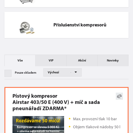
Příslušenství kompresorů
Vše
VIP
Akční
Novinky
Pouze skladem
Pístový kompresor
Airstar 403/50 E (400 V) + míč a sada
pneunářadí ZDARMA*
Max. provozní tlak 10 bar
Objem tlakové nádoby 50 l