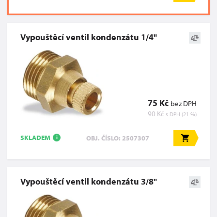
Vypouštěcí ventil kondenzátu 1/4"
75 Kč
bez DPH
90 Kč
s DPH (21 %)
SKLADEM
OBJ. ČÍSLO: 2507307
i
Vypouštěcí ventil kondenzátu 3/8"