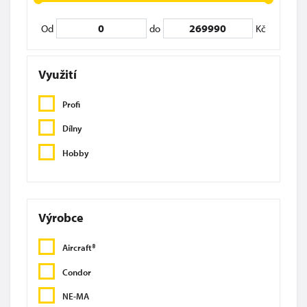
Od
do
Kč
Využití
Profi
Dílny
Hobby
Výrobce
Aircraft®
Condor
NE-MA