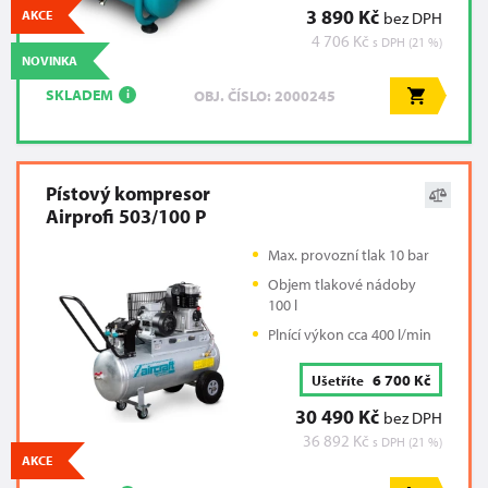
3 890 Kč
AKCE
bez DPH
4 706 Kč
s DPH (21 %)
NOVINKA
SKLADEM
OBJ. ČÍSLO: 2000245
i
Pístový kompresor
Airprofi 503/100 P
Max. provozní tlak 10 bar
Objem tlakové nádoby
100 l
Plnící výkon cca 400 l/min
6 700 Kč
Ušetříte
30 490 Kč
bez DPH
36 892 Kč
s DPH (21 %)
AKCE