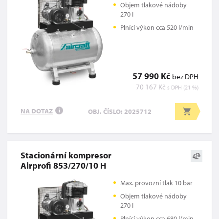
Objem tlakové nádoby
270 l
Plnící výkon cca 520 l/min
57 990 Kč
bez DPH
70 167 Kč
s DPH (21 %)
NA DOTAZ
OBJ. ČÍSLO: 2025712
i
Stacionární kompresor
Airprofi 853/270/10 H
Max. provozní tlak 10 bar
Objem tlakové nádoby
270 l
Plnící výkon cca 680 l/min