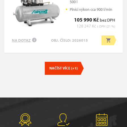
500 l
Plnící výkon cca 900 l/min
105 990 Kč
bez DPH
128 247 Kč
s DPH (21 %)
NA DOTAZ
OBJ. ČÍSLO: 2026015
i
NAČÍST VÍCE (+1)