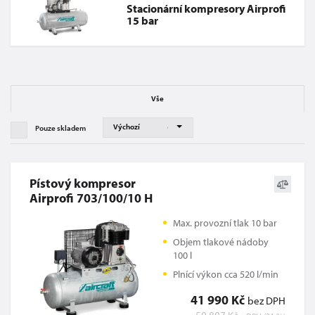
Stacionární kompresory Airprofi
15 bar
Vše
Pouze skladem
Pístový kompresor
Airprofi 703/100/10 H
Max. provozní tlak 10 bar
Objem tlakové nádoby
100 l
Plnící výkon cca 520 l/min
41 990 Kč
bez DPH