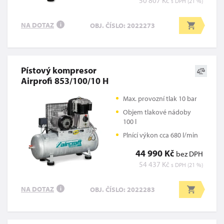
50 807 Kč
s DPH (21 %)
NA DOTAZ
OBJ. ČÍSLO: 2022273
i
Pístový kompresor
Airprofi 853/100/10 H
Max. provozní tlak 10 bar
Objem tlakové nádoby
100 l
Plnící výkon cca 680 l/min
44 990 Kč
bez DPH
54 437 Kč
s DPH (21 %)
NA DOTAZ
OBJ. ČÍSLO: 2022283
i