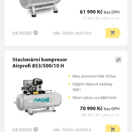
61 990 Kč
bez DPH
75 007 Kč
s DPH (21 %)
NA DOTAZ
OBJ. ČÍSLO: 2025752
i
Stacionární kompresor
Airprofi 853/500/10 H
Max. provozní tlak 10 bar
Objem tlakové nádoby
500 l
Plnící výkon cca 680 l/min
70 990 Kč
bez DPH
85 897 Kč
s DPH (21 %)
NA DOTAZ
OBJ. ČÍSLO: 2025815
i