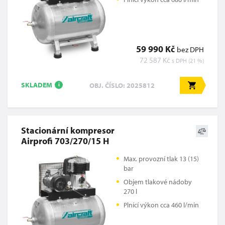
59 990 Kč
bez DPH
72 587 Kč
s DPH (21 %)
SKLADEM
OBJ. ČÍSLO: 2025812
i
Stacionární kompresor
Airprofi 703/270/15 H
Max. provozní tlak 13 (15)
bar
Objem tlakové nádoby
270 l
Plnící výkon cca 460 l/min