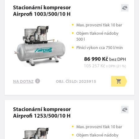
Stacionární kompresor
Airprofi 1003/500/10 H
Max. provozní tlak 10 bar
Objem tlakové nádoby
500 l
Plnící výkon cca 750 l/min
86 990 Kč
bez DPH
105 257 Kč
s DPH (21 %)
NA DOTAZ
OBJ. ČÍSLO: 2025915
i
Stacionární kompresor
Airprofi 1253/500/10 H
Max. provozní tlak 10 bar
Objem tlakové nádoby