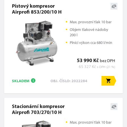
Pístový kompresor
Airprofi 853/200/10 H
Max. provozní tlak 10 bar
Objem tlakové nádoby
200 l
Plnící výkon cca 680 l/min
53 990 Kč
bez DPH
65 327 Kč
s DPH (21 %)
SKLADEM
OBJ. ČÍSLO: 2022284
i
Stacionární kompresor
Airprofi 703/270/10 H
Max. provozní tlak 10 bar