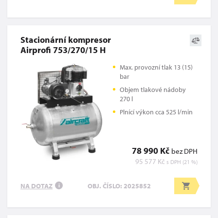
Stacionární kompresor
Airprofi 753/270/15 H
Max. provozní tlak 13 (15)
bar
Objem tlakové nádoby
270 l
Plnící výkon cca 525 l/min
78 990 Kč
bez DPH
95 577 Kč
s DPH (21 %)
NA DOTAZ
OBJ. ČÍSLO: 2025852
i