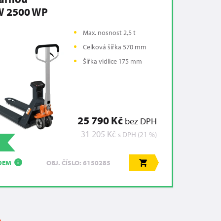
 2500 WP
Max. nosnost 2,5 t
Celková šířka 570 mm
Šířka vidlice 175 mm
25 790 Kč
bez DPH
31 205 Kč
s DPH (21 %)
DEM
OBJ. ČÍSLO: 6150285
i