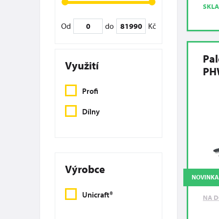
SKL
Od
do
Kč
Pal
Využití
PH
Profi
Dílny
Výrobce
NOVINKA
Unicraft®
NA D