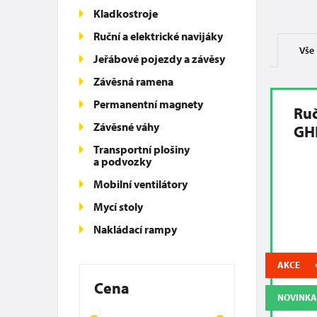
Kladkostroje
Ruční a elektrické navijáky
Vše
Jeřábové pojezdy a závěsy
Závěsná ramena
Permanentní magnety
Ruč
Závěsné váhy
GH
Transportní plošiny
a podvozky
Mobilní ventilátory
Mycí stoly
Nakládací rampy
AKCE
Cena
NOVINKA