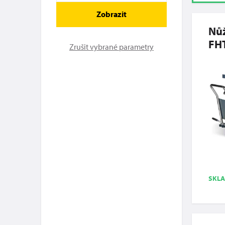
Zobrazit
Nůž
FH
Zrušit vybrané parametry
SKL