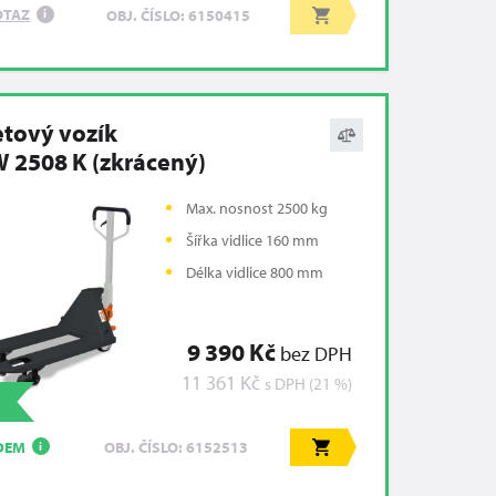
OTAZ
OBJ. ČÍSLO: 6150415
i
etový vozík
 2508 K (zkrácený)
Max. nosnost 2500 kg
Šířka vidlice 160 mm
Délka vidlice 800 mm
9 390 Kč
bez DPH
11 361 Kč
s DPH (21 %)
DEM
OBJ. ČÍSLO: 6152513
i