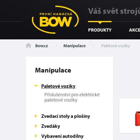
Váš svět strojů
PRODUKTY
AKCE
Manipulace
Paletové vozíky
Bow.cz
Manipulace
Paletové vozíky
Příslušenství pro elektrické
paletové vozíky
Zvedací stoly a plošiny
Zvedáky
Vybavení autodílny