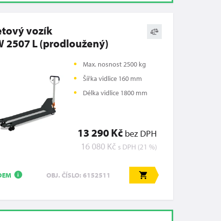
etový vozík
 2507 L (prodloužený)
Max. nosnost 2500 kg
Šířka vidlice 160 mm
Délka vidlice 1800 mm
13 290 Kč
bez DPH
16 080 Kč
s DPH (21 %)
DEM
OBJ. ČÍSLO: 6152511
i