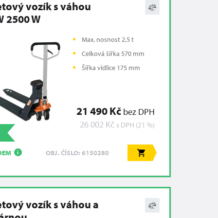
etový vozík s váhou
 2500 W
Max. nosnost 2,5 t
Celková šířka 570 mm
Šířka vidlice 175 mm
21 490 Kč
bez DPH
26 002 Kč
s DPH (21 %)
DEM
OBJ. ČÍSLO: 6150280
i
etový vozík s váhou a
kárnou