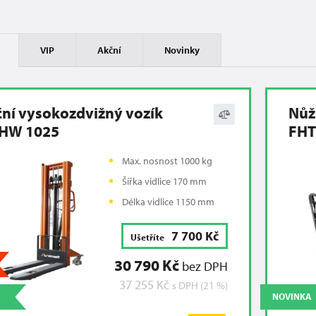
VIP
Akční
Novinky
ní vysokozdvižný vozík
Nůž
HW 1025
FHT
Max. nosnost 1000 kg
Šířka vidlice 170 mm
Délka vidlice 1150 mm
7 700 Kč
Ušetříte
30 790 Kč
bez DPH
37 255 Kč
s DPH (21 %)
NOVINKA