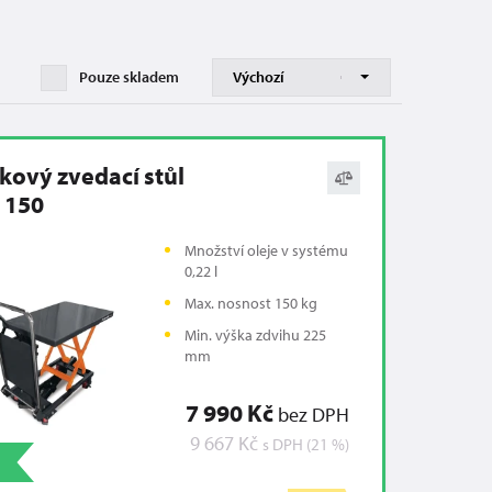
Pouze skladem
kový zvedací stůl
 150
Množství oleje v systému
0,22 l
Max. nosnost 150 kg
Min. výška zdvihu 225
mm
7 990 Kč
bez DPH
9 667 Kč
s DPH (21 %)