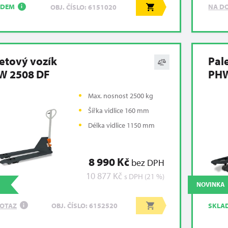
ADEM
NA D
OBJ. ČÍSLO: 6151020
i
etový vozík
Pal
W 2508 DF
PHW
Max. nosnost 2500 kg
Šířka vidlice 160 mm
Délka vidlice 1150 mm
8 990 Kč
bez DPH
10 877 Kč
s DPH (21 %)
NOVINKA
OTAZ
SKLA
OBJ. ČÍSLO: 6152520
i