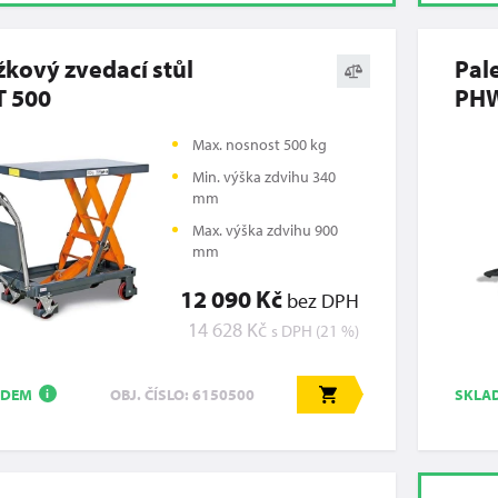
kový zvedací stůl
Pal
T 500
PHW
Max. nosnost 500 kg
Min. výška zdvihu 340
mm
Max. výška zdvihu 900
mm
12 090 Kč
bez DPH
14 628 Kč
s DPH (21 %)
ADEM
SKLA
OBJ. ČÍSLO: 6150500
i