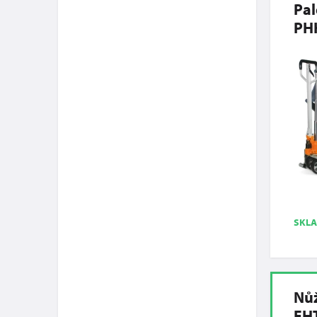
Pal
PH
SKL
Nůž
FHT