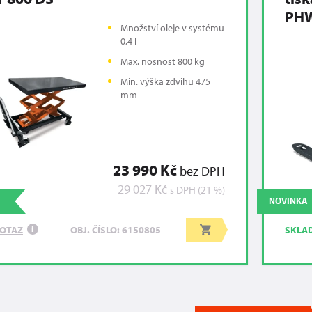
PHW
Množství oleje v systému
0,4 l
Max. nosnost 800 kg
Min. výška zdvihu 475
mm
23 990 Kč
bez DPH
29 027 Kč
s DPH (21 %)
NOVINKA
OTAZ
SKLA
OBJ. ČÍSLO: 6150805
i