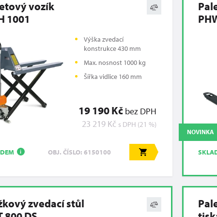
etový vozík
Pal
H 1001
PHW
Výška zvedací
konstrukce 430 mm
Max. nosnost 1000 kg
Šířka vidlice 160 mm
19 190 Kč
bez DPH
23 219 Kč
s DPH (21 %)
NOVINKA
ADEM
SKLA
OBJ. ČÍSLO: 6150100
i
kový zvedací stůl
Pal
 800 DS
tis