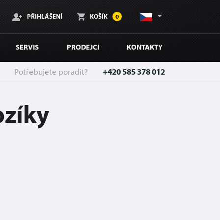
PŘIHLÁŠENÍ
KOŠÍK
0
SERVIS
PRODEJCI
KONTAKTY
Potřebujete poradit?
+420 585 378 012
ozíky