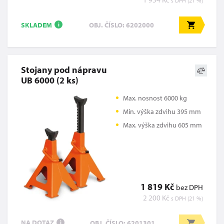
s DPH (21 %)
SKLADEM
OBJ. ČÍSLO: 6202000
i
Stojany pod nápravu
UB 6000 (2 ks)
Max. nosnost 6000 kg
Min. výška zdvihu 395 mm
Max. výška zdvihu 605 mm
1 819 Kč
bez DPH
2 200 Kč
s DPH (21 %)
NA DOTAZ
OBJ. ČÍSLO: 6201301
i