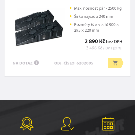
Max. nosnost pár - 2500 kg
Šířka nájezdu 240 mm
Rozměry (š × v × h) 900 ×
295 × 220 mm
2 890 Kč
bez DPH
3 496 Kč
s DPH (21 %)
NA DOTAZ
OBJ. ČÍSLO: 6202005
i