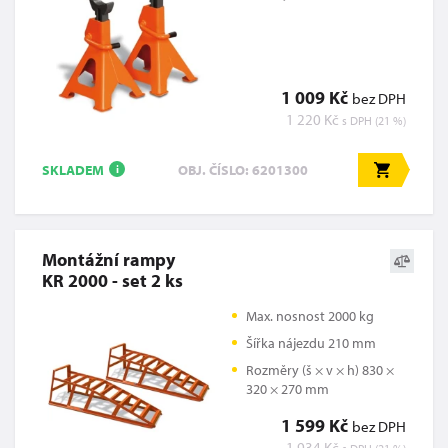
1 009 Kč
bez DPH
1 220 Kč
s DPH (21 %)
SKLADEM
OBJ. ČÍSLO: 6201300
i
Montážní rampy
KR 2000 - set 2 ks
Max. nosnost 2000 kg
Šířka nájezdu 210 mm
Rozměry (š × v × h) 830 ×
320 × 270 mm
1 599 Kč
bez DPH
1 934 Kč