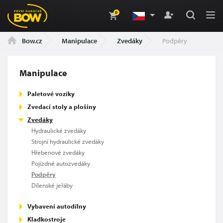
0
Manipulace
Zvedáky
Podpěry
Bow.cz
Manipulace
Paletové vozíky
Zvedací stoly a plošiny
Zvedáky
Hydraulické zvedáky
Strojní hydraulické zvedáky
Hřebenové zvedáky
Pojízdné autozvedáky
Podpěry
Dílenské jeřáby
Vybavení autodílny
Kladkostroje