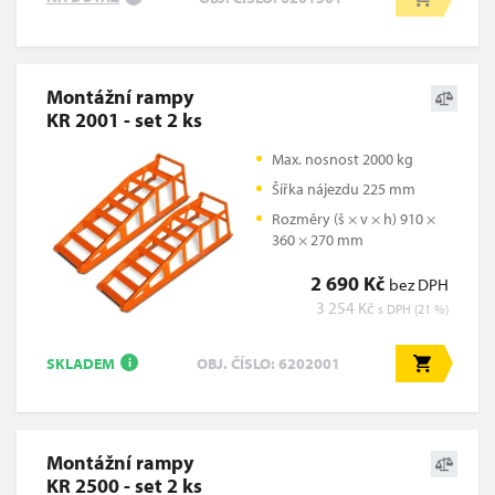
Montážní rampy
KR 2001 - set 2 ks
Max. nosnost 2000 kg
Šířka nájezdu 225 mm
Rozměry (š × v × h) 910 ×
360 × 270 mm
2 690 Kč
bez DPH
3 254 Kč
s DPH (21 %)
SKLADEM
OBJ. ČÍSLO: 6202001
i
Montážní rampy
KR 2500 - set 2 ks