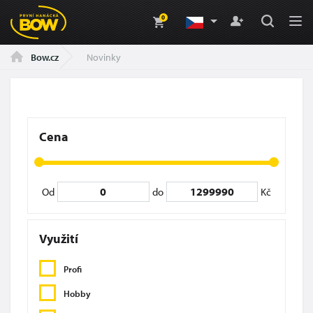
0
Novinky
Bow.cz
Cena
Od
do
Kč
Využití
Profi
Hobby