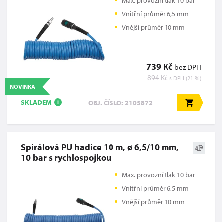
Max. provozní tlak 10 bar
Vnitřní průměr 6,5 mm
Vnější průměr 10 mm
739 Kč
bez DPH
894 Kč
s DPH (21 %)
NOVINKA
SKLADEM
OBJ. ČÍSLO: 2105872
i
Spirálová PU hadice 10 m, ø 6,5/10 mm,
10 bar s rychlospojkou
Max. provozní tlak 10 bar
Vnitřní průměr 6,5 mm
Vnější průměr 10 mm