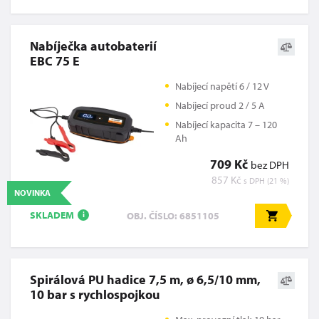
Nabíječka autobaterií
EBC 75 E
Nabíjecí napětí 6 / 12 V
Nabíjecí proud 2 / 5 A
Nabíjecí kapacita 7 – 120
Ah
709 Kč
bez DPH
857 Kč
s DPH (21 %)
NOVINKA
SKLADEM
OBJ. ČÍSLO: 6851105
i
Spirálová PU hadice 7,5 m, ø 6,5/10 mm,
10 bar s rychlospojkou