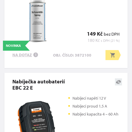
149 Kč
bez DPH
180 Kč
s DPH (21 %)
NOVINKA
NA DOTAZ
OBJ. ČÍSLO: 3872100
i
Nabíječka autobaterií
EBC 22 E
Nabíjecí napětí 12 V
Nabíjecí proud 1,5 A
Nabíjecí kapacita 4 – 60 Ah