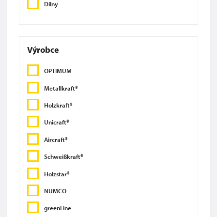
Dílny
Výrobce
OPTIMUM
Metallkraft®
Holzkraft®
Unicraft®
Aircraft®
Schweißkraft®
Holzstar®
NUMCO
greenLine