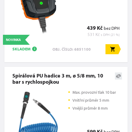
439 Kč
bez DPH
531 Kč
s DPH (21 %)
NOVINKA
SKLADEM
OBJ. ČÍSLO: 6851100
i
Spirálová PU hadice 3 m, ø 5/8 mm, 10
bar s rychlospojkou
Max. provozní tlak 10 bar
Vnitřní průměr 5 mm
Vnější průměr 8 mm
599 Kč
bez DPH