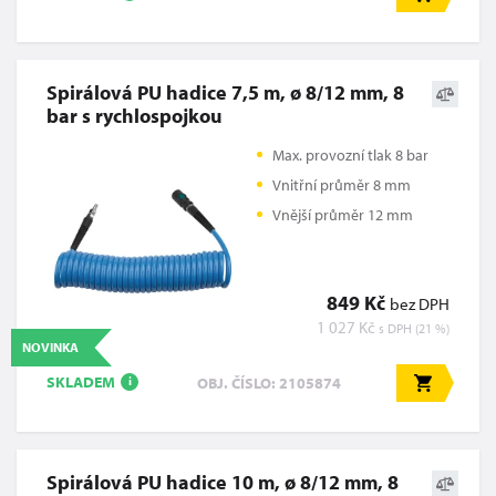
Spirálová PU hadice 7,5 m, ø 8/12 mm, 8
bar s rychlospojkou
Max. provozní tlak 8 bar
Vnitřní průměr 8 mm
Vnější průměr 12 mm
849 Kč
bez DPH
1 027 Kč
s DPH (21 %)
NOVINKA
SKLADEM
OBJ. ČÍSLO: 2105874
i
Spirálová PU hadice 10 m, ø 8/12 mm, 8