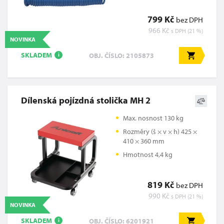
799 Kč
bez DPH
966 Kč
s DPH (21 %)
NOVINKA
SKLADEM
OBJ. ČÍSLO: 2105873
i
Dílenská pojízdná stolička MH 2
Max. nosnost 130 kg
Rozměry (š × v × h) 425 ×
410 × 360 mm
Hmotnost 4,4 kg
819 Kč
bez DPH
990 Kč
s DPH (21 %)
NOVINKA
SKLADEM
OBJ. ČÍSLO: 6201921
i