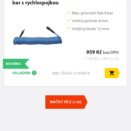
bar s rychlospojkou
Max. provozní tlak 8 bar
Vnitřní průměr 8 mm
Vnější průměr 12 mm
959 Kč
bez DPH
1 160 Kč
s DPH (21 %)
NOVINKA
SKLADEM
OBJ. ČÍSLO: 2105875
i
NAČÍST VÍCE (+10)