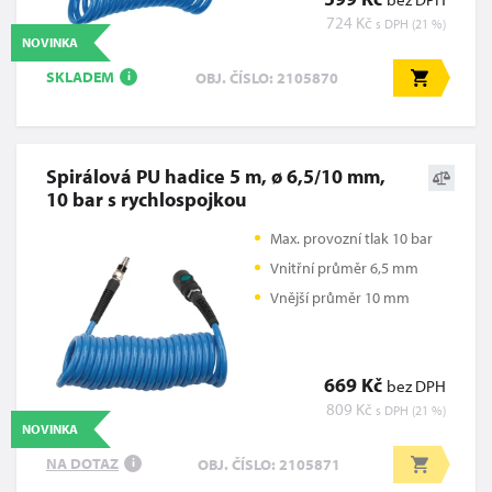
724 Kč
s DPH (21 %)
NOVINKA
SKLADEM
OBJ. ČÍSLO: 2105870
i
Spirálová PU hadice 5 m, ø 6,5/10 mm,
10 bar s rychlospojkou
Max. provozní tlak 10 bar
Vnitřní průměr 6,5 mm
Vnější průměr 10 mm
669 Kč
bez DPH
809 Kč
s DPH (21 %)
NOVINKA
NA DOTAZ
OBJ. ČÍSLO: 2105871
i