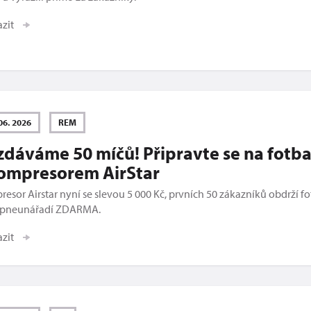
azit
06. 2026
REM
dáváme 50 míčů! Připravte se na fotba
kompresorem AirStar
esor Airstar nyní se slevou 5 000 Kč, prvních 50 zákazníků obdrží f
 pneunářadí ZDARMA.
azit