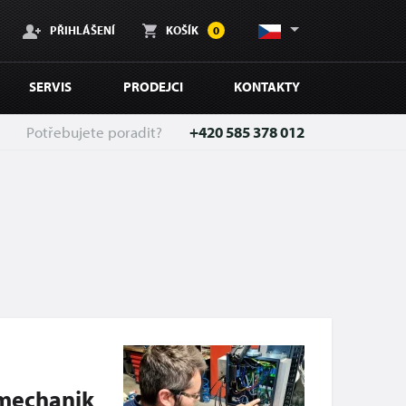
PŘIHLÁŠENÍ
KOŠÍK
0
SERVIS
PRODEJCI
KONTAKTY
Potřebujete poradit?
+420 585 378 012
omechanik