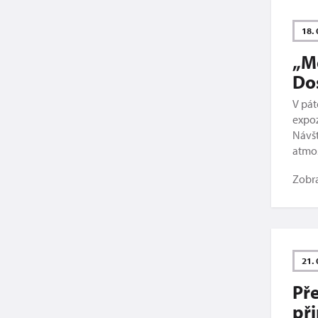
18. 
„Me
Do
V pát
expoz
Návšt
atmos
Zobr
21. 
Př
při