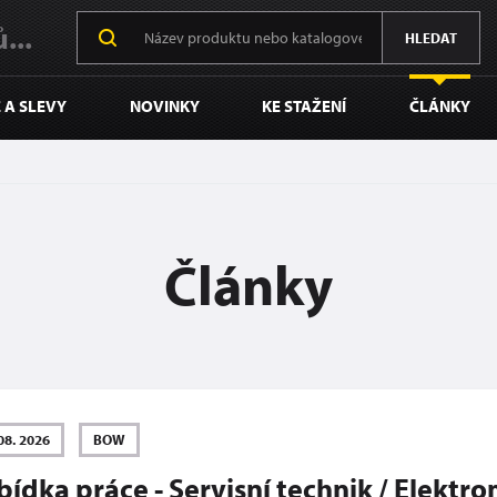
...
HLEDAT
 A SLEVY
NOVINKY
KE STAŽENÍ
ČLÁNKY
Články
08. 2026
BOW
ídka práce - Servisní technik / Elektr