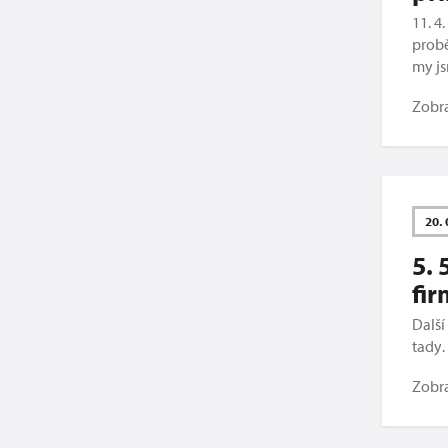
11. 4
probě
my js
Zobr
20. 
5. 
fi
Další
tady
Zobr