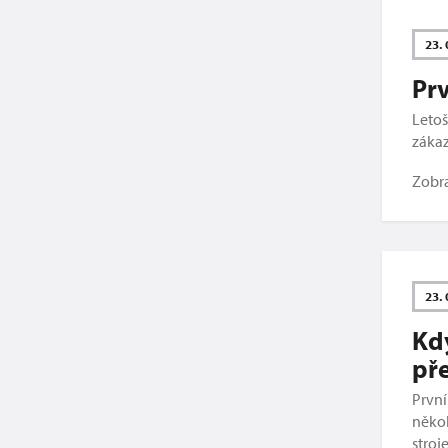
23. 
Pr
Letoš
zákaz
Zobr
23. 
Kdy
pře
První
někol
stroj