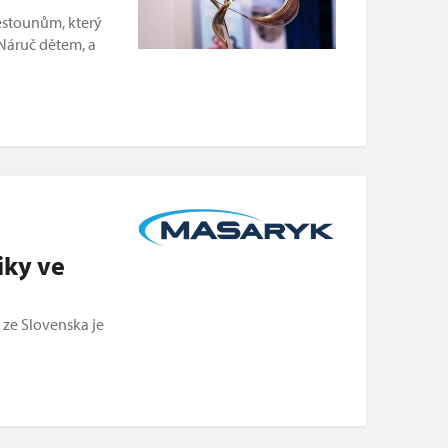
ěstounům, který
 Náruč dětem, a
iky ve
 ze Slovenska je