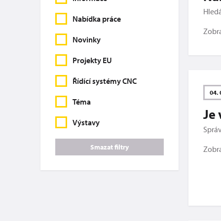
Hled
Nabídka práce
Zobr
Novinky
Projekty EU
Řídící systémy CNC
04. 
Téma
Je
Výstavy
Správ
Smazat filtry
Zobr