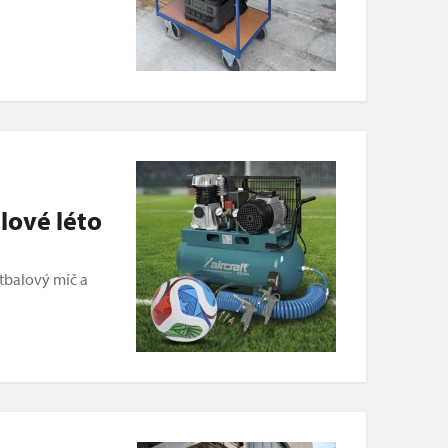
lové léto
otbalový míč a