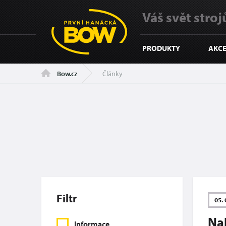
Váš svět strojů
PRODUKTY
AKCE
Články
Bow.cz
Filtr
05. 
Nab
Informace