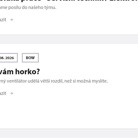
áme posilu do našeho týmu.
azit
08. 2026
BOW
 vám horko?
ný ventilátor udělá větší rozdíl, než si možná myslíte.
azit