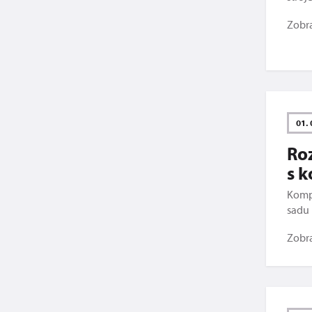
Zobr
01. 
Roz
s 
Kompr
sadu
Zobr