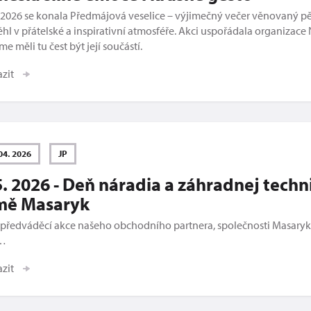
. 2026 se konala Předmájová veselice – výjimečný večer věnovaný p
hl v přátelské a inspirativní atmosféře. Akci uspořádala organizace
me měli tu čest být její součástí.
azit
04. 2026
JP
5. 2026 - Deň náradia a záhradnej techn
rmě Masaryk
 předváděcí akce našeho obchodního partnera, společnosti Masaryk
…
azit