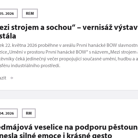
05. 2026
REM
zi strojem a sochou“ – vernisáž výsta
stála
ek 22. května 2026 proběhne v areálu První hanácké BOW slavnostní
ice „Umění v prostoru První hanácké BOW“ s názvem „Mezi strojem 
ěvníky čeká jedinečný večer propojující současné umění, hudbu a 
féru industriálního prostředí.
azit
04. 2026
RM
edmájová veselice na podporu pěstou
nesla silné emoce i krásné gesto