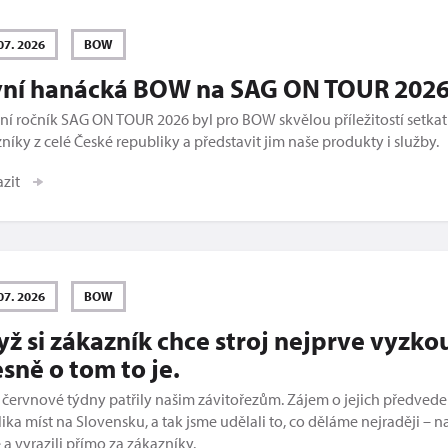
07. 2026
BOW
vní hanácká BOW na SAG ON TOUR 202
ní ročník SAG ON TOUR 2026 byl pro BOW skvělou příležitostí setkat
níky z celé České republiky a představit jim naše produkty i služby.
azit
07. 2026
BOW
ž si zákazník chce stroj nejprve vyzko
sně o tom to je.
 červnové týdny patřily našim závitořezům. Zájem o jejich předveden
ika míst na Slovensku, a tak jsme udělali to, co děláme nejraději – na
e a vyrazili přímo za zákazníky.