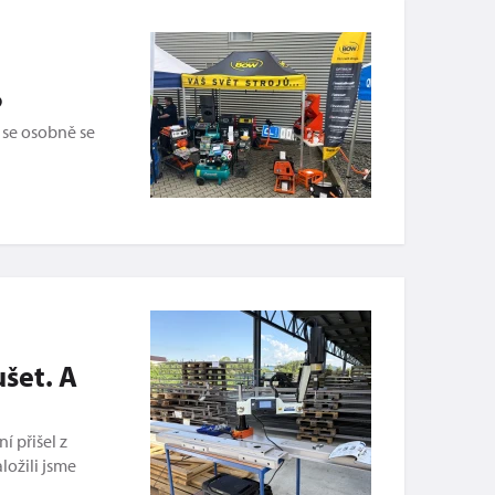
6
 se osobně se
ušet. A
í přišel z
ložili jsme