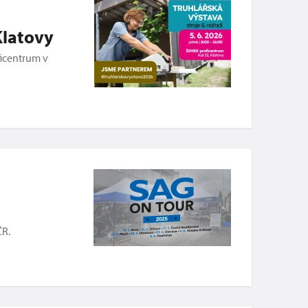
Klatovy
ficentrum v
ČR.