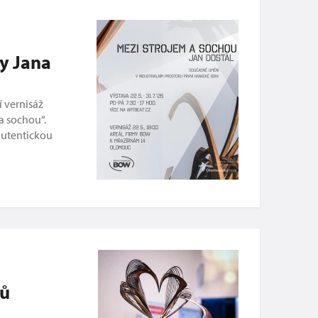
vy Jana
 vernisáž
a sochou“.
autentickou
nů