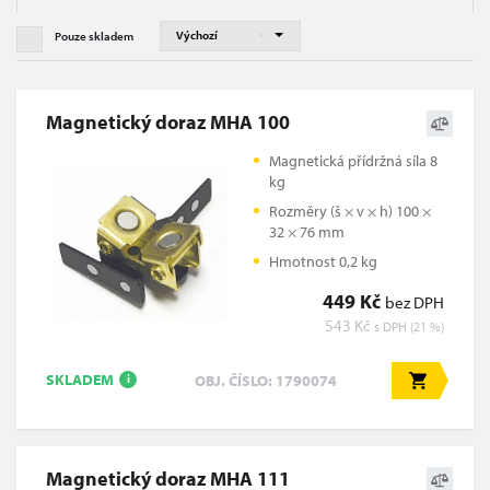
Pouze skladem
Magnetický doraz MHA 100
Magnetická přídržná síla 8
kg
Rozměry (š × v × h) 100 ×
32 × 76 mm
Hmotnost 0,2 kg
449 Kč
bez DPH
543 Kč
s DPH (21 %)
SKLADEM
OBJ. ČÍSLO: 1790074
i
Magnetický doraz MHA 111