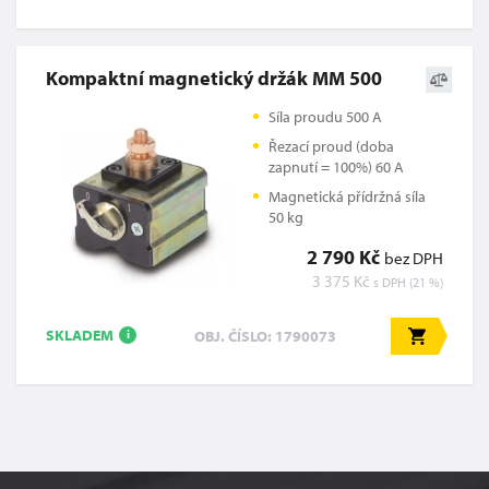
Kompaktní magnetický držák MM 500
Síla proudu 500 A
Řezací proud (doba
zapnutí = 100%) 60 A
Magnetická přídržná síla
50 kg
2 790 Kč
bez DPH
3 375 Kč
s DPH (21 %)
SKLADEM
OBJ. ČÍSLO: 1790073
i