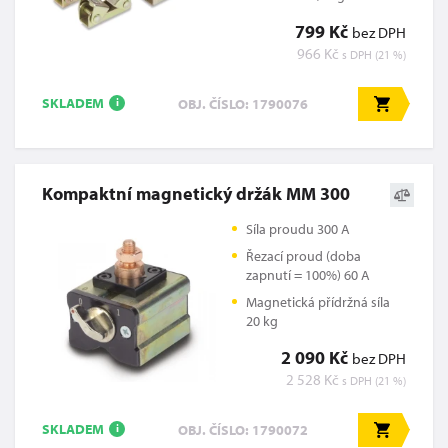
799 Kč
bez DPH
966 Kč
s DPH (21 %)
SKLADEM
OBJ. ČÍSLO: 1790076
i
Kompaktní magnetický držák MM 300
Síla proudu 300 A
Řezací proud (doba
zapnutí = 100%) 60 A
Magnetická přídržná síla
20 kg
2 090 Kč
bez DPH
2 528 Kč
s DPH (21 %)
SKLADEM
OBJ. ČÍSLO: 1790072
i