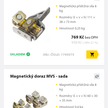
Magnetická přídržná síla 8
kg
Rozměry (š × v × h) 111 ×
38 × 73 mm
Hmotnost 0,25 kg
769 Kč
bez DPH
930 Kč
s DPH (21 %)
SKLADEM
OBJ. ČÍSLO: 1790075
i
Magnetický doraz MVS - sada
Magnetická přídržná síla 8
kg
Rozměry (š × v × h) 60 × 30
× 35 mm
Hmotnost 0,4 kg