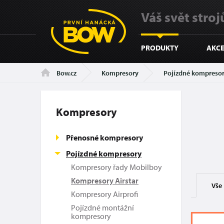
Váš svět strojů
PRODUKTY
AKCE
Kompresory
Pojízdné kompreso
Bow.cz
Kompresory
Přenosné kompresory
Pojízdné kompresory
Kompresory řady Mobilboy
Kompresory Airstar
Vše
Kompresory Airprofi
Pojízdné montážní
kompresory