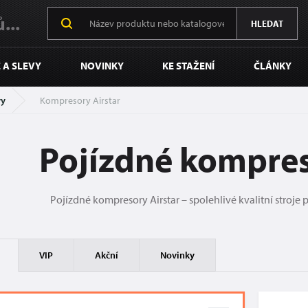
...
HLEDAT
 A SLEVY
NOVINKY
KE STAŽENÍ
ČLÁNKY
ry
Kompresory Airstar
Pojízdné kompres
Pojízdné kompresory Airstar – spolehlivé kvalitní stroje 
VIP
Akční
Novinky