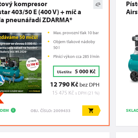
tový kompresor
Pís
star 403/50 E (400 V) + míč a
Airs
da pneunářadí ZDARMA*
Max. provozní tlak 10 bar
Objem tlakové nádoby
50 l
Plnící výkon cca 285 l/min
5 000 Kč
Ušetříte
12 790 Kč
bez DPH
15 475 Kč
s DPH (21 %)
ADEM
SKLA
OBJ. ČÍSLO: 2009433
i