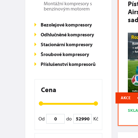
Pís
Montážní kompresory s
benzínovým motorem
Air
sa
Bezolejové kompresory
Odhlučněné kompresory
Stacionární kompresory
Šroubové kompresory
Příslušenství kompresorů
Cena
AKCE
SKL
Od
do
Kč