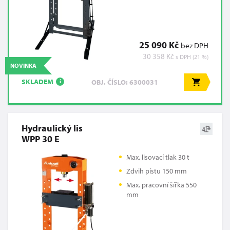
25 090 Kč
bez DPH
30 358 Kč
s DPH (21 %)
NOVINKA
SKLADEM
OBJ. ČÍSLO: 6300031
i
Hydraulický lis
WPP 30 E
Max. lisovací tlak 30 t
Zdvih pístu 150 mm
Max. pracovní šířka 550
mm