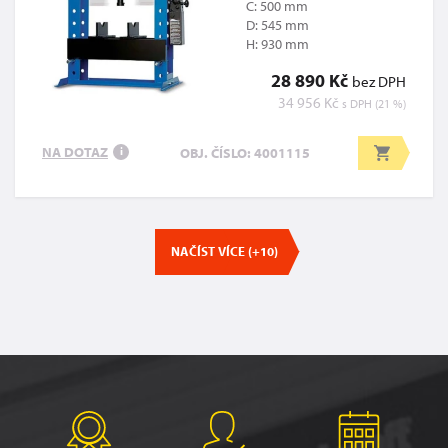
C: 500 mm
D: 545 mm
H: 930 mm
28 890 Kč
bez DPH
34 956 Kč
s DPH (21 %)
NA DOTAZ
OBJ. ČÍSLO: 4001115
i
NAČÍST VÍCE (+10)