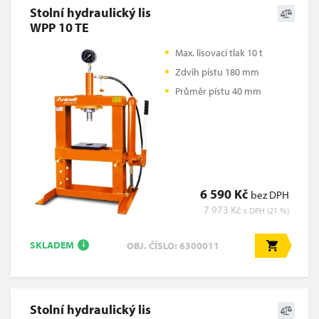
Stolní hydraulický lis
WPP 10 TE
Max. lisovací tlak 10 t
Zdvih pístu 180 mm
Průměr pístu 40 mm
6 590 Kč
bez DPH
7 973 Kč
s DPH (21 %)
SKLADEM
OBJ. ČÍSLO: 6300011
i
Stolní hydraulický lis