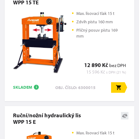
WPP 15 TE
Max. lisovací tlak 15 t
Zdvih pístu 160 mm
Příčný posuv pístu 169
mm
12 890 Kč
bez DPH
15 596 Kč
s DPH (21 %)
SKLADEM
OBJ. ČÍSLO: 6300015
i
Ruční/nožní hydraulický lis
WPP 15 E
Max. lisovací tlak 15 t