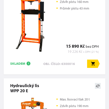
Zdvih pístu 160 mm
Průměr pístu 43 mm
15 890 Kč
bez DPH
19 226 Kč
s DPH (21 %)
SKLADEM
OBJ. ČÍSLO: 6300016
i
Hydraulický lis
WPP 20 E
Max. lisovací tlak 20 t
Zdvih pístu 190 mm