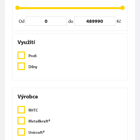
Od
do
Kč
Využití
Profi
Dílny
Výrobce
RHTC
Metallkraft®
Unicraft®