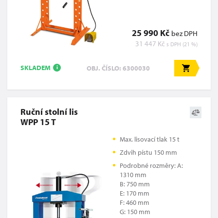
25 990 Kč
bez DPH
31 447 Kč
s DPH (21 %)
SKLADEM
OBJ. ČÍSLO: 6300030
i
Ruční stolní lis
WPP 15 T
Max. lisovací tlak 15 t
Zdvih pístu 150 mm
Podrobné rozměry: A:
1310 mm
B: 750 mm
E: 170 mm
F: 460 mm
G: 150 mm