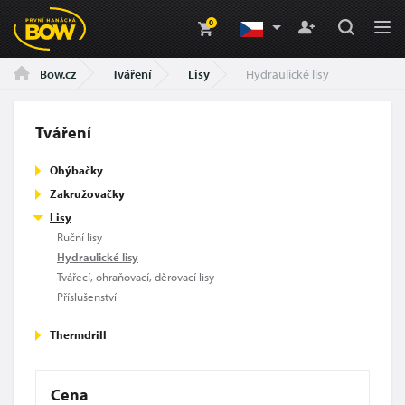
0
Tváření
Lisy
Hydraulické lisy
Bow.cz
Tváření
Ohýbačky
Zakružovačky
Lisy
Ruční lisy
Hydraulické lisy
Tvářecí, ohraňovací, děrovací lisy
Příslušenství
Thermdrill
Cena