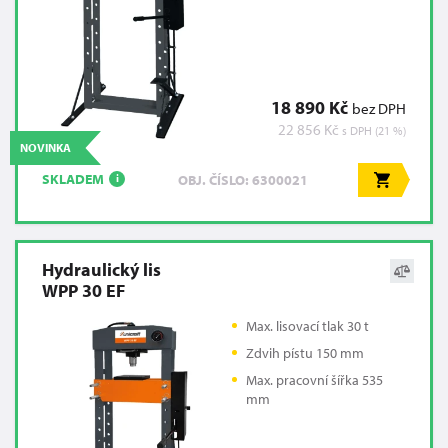
18 890 Kč
bez DPH
22 856 Kč
s DPH (21 %)
NOVINKA
SKLADEM
OBJ. ČÍSLO: 6300021
i
Hydraulický lis
WPP 30 EF
Max. lisovací tlak 30 t
Zdvih pístu 150 mm
Max. pracovní šířka 535
mm