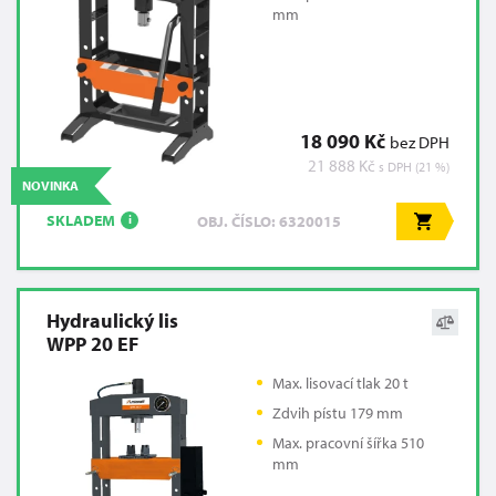
mm
18 090 Kč
bez DPH
21 888 Kč
s DPH (21 %)
NOVINKA
SKLADEM
OBJ. ČÍSLO: 6320015
i
Hydraulický lis
WPP 20 EF
Max. lisovací tlak 20 t
Zdvih pístu 179 mm
Max. pracovní šířka 510
mm