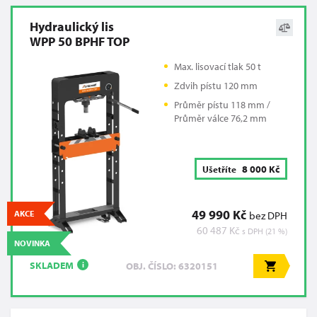
Hydraulický lis
WPP 50 BPHF TOP
Max. lisovací tlak 50 t
Zdvih pístu 120 mm
Průměr pístu 118 mm /
Průměr válce 76,2 mm
8 000 Kč
Ušetříte
49 990 Kč
AKCE
bez DPH
60 487 Kč
s DPH (21 %)
NOVINKA
SKLADEM
OBJ. ČÍSLO: 6320151
i