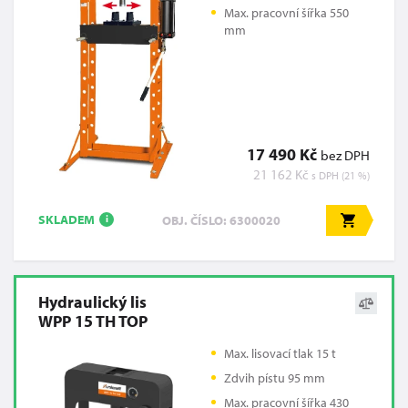
Max. pracovní šířka 550
mm
17 490 Kč
bez DPH
21 162 Kč
s DPH (21 %)
SKLADEM
OBJ. ČÍSLO: 6300020
i
Hydraulický lis
WPP 15 TH TOP
Max. lisovací tlak 15 t
Zdvih pístu 95 mm
Max. pracovní šířka 430