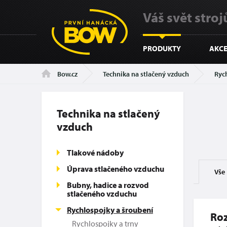
Váš svět strojů
PRODUKTY
AKCE
Technika na stlačený vzduch
Ryc
Bow.cz
Technika na stlačený
vzduch
Tlakové nádoby
Úprava stlačeného vzduchu
Vše
Bubny, hadice a rozvod
stlačeného vzduchu
Rychlospojky a šroubení
Roz
Rychlospojky a trny