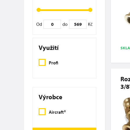
Od
do
Kč
Využití
SKL
Profi
Roz
3/8
Výrobce
Aircraft®