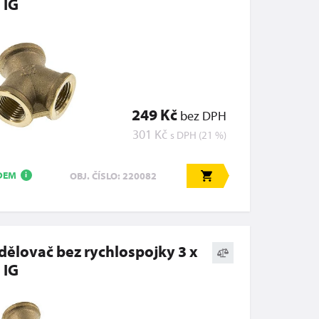
 IG
249 Kč
bez DPH
301 Kč
s DPH (21 %)
DEM
OBJ. ČÍSLO: 220082
i
dělovač bez rychlospojky 3 x
 IG