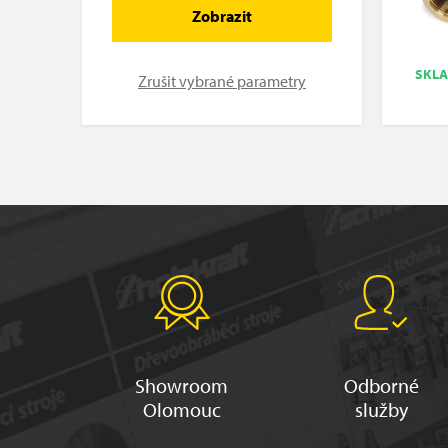
Zobrazit
SKL
Zrušit vybrané parametry
Showroom
Odborné
Olomouc
služby