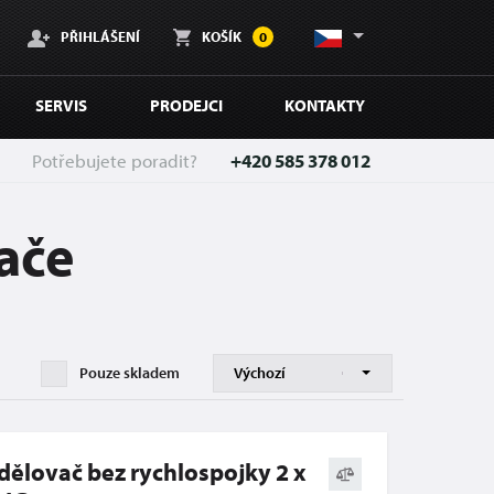
PŘIHLÁŠENÍ
KOŠÍK
0
SERVIS
PRODEJCI
KONTAKTY
Potřebujete poradit?
+420 585 378 012
ače
Pouze skladem
dělovač bez rychlospojky 2 x