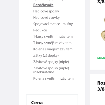
3/8
Rozdělovače
Hadicové spojky
Hadicové vsuvky
Spojovací matice - mufny
Redukce
T-kusy s vnitřním závitem
T-kusy s vnějším závitem
Kolena s vnějším závitem
Zátky (záslepky)
SKL
Závitové spojky (niple)
Závitové spojky (niple)
rozebíratelné
Kolena s vnitřním závitem
Roz
3/8
Cena