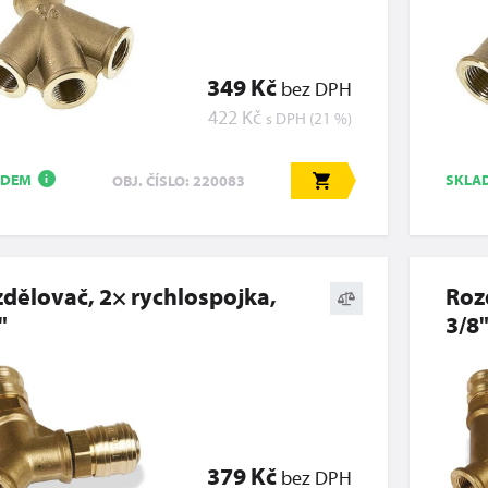
349 Kč
bez DPH
422 Kč
s DPH (21 %)
ADEM
SKLA
OBJ. ČÍSLO: 220083
i
dělovač, 2× rychlospojka,
Roz
"
3/8
379 Kč
bez DPH