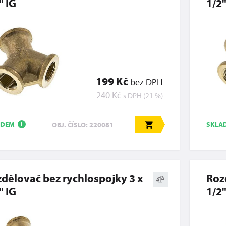
" IG
1/2"
199 Kč
bez DPH
240 Kč
s DPH (21 %)
ADEM
SKLA
OBJ. ČÍSLO: 220081
i
dělovač bez rychlospojky 3 x
Roz
" IG
1/2"