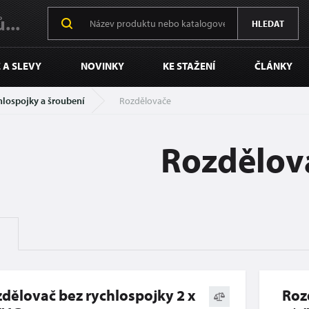
...
HLEDAT
 A SLEVY
NOVINKY
KE STAŽENÍ
ČLÁNKY
hlospojky a šroubení
Rozdělovače
Rozdělov
dělovač bez rychlospojky 2 x
Roz