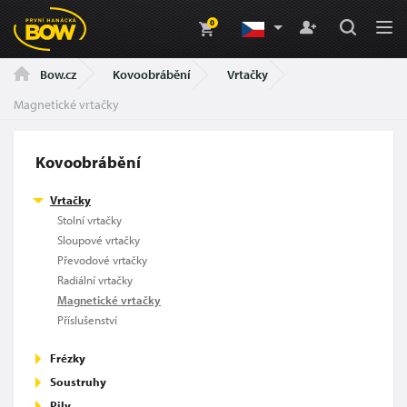
0
Kovoobrábění
Vrtačky
Bow.cz
Magnetické vrtačky
Kovoobrábění
Vrtačky
Stolní vrtačky
Sloupové vrtačky
Převodové vrtačky
Radiální vrtačky
Magnetické vrtačky
Příslušenství
Frézky
Soustruhy
Pily