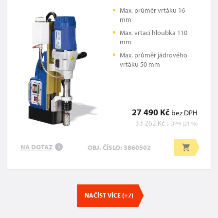
Max. průměr vrtáku 16
mm
Max. vrtací hloubka 110
mm
Max. průměr jádrového
vrtáku 50 mm
27 490 Kč
bez DPH
33 262 Kč
s DPH (21 %)
NA DOTAZ
OBJ. ČÍSLO: 3860502
i
NAČÍST VÍCE (+7)