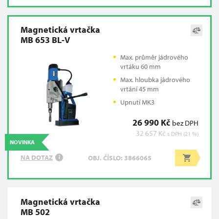
Magnetická vrtačka
MB 653 BL-V
Max. průměr jádrového
vrtáku 60 mm
Max. hloubka jádrového
vrtání 45 mm
Upnutí MK3
26 990 Kč
bez DPH
32 657 Kč
s DPH (21 %)
NOVINKA
NA DOTAZ
OBJ. ČÍSLO: 3866065
i
Magnetická vrtačka
MB 502