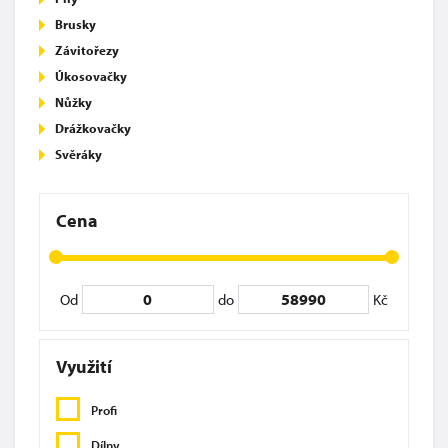
Brusky
Závitořezy
Úkosovačky
Nůžky
Drážkovačky
Svěráky
Cena
Od
do
Kč
Využití
Profi
Dílny