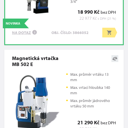
3/4″
18 990 Kč
bez DPH
22 977 Kč
s DPH (21 %)
NOVINKA
NA DOTAZ
OBJ. ČÍSLO: 3866052
i
Magnetická vrtačka
MB 502 E
Max. průměr vrtáku 13
mm
Max. vrtací hloubka 140
mm
Max. průměr jádrového
vrtáku 50 mm
21 290 Kč
bez DPH