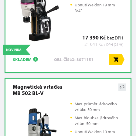
Upnutí Weldon 19 mm
3/4″
17 390 Kč
bez DPH
21 041 Kč
s DPH (21 %)
NOVINKA
SKLADEM
OBJ. ČÍSLO: 3071151
i
Magnetická vrtačka
MB 502 BL-V
Max. průměr jádrového
vrtáku 50 mm
Max. hloubka jádrového
vrtání 50 mm
Upnutí Weldon 19 mm