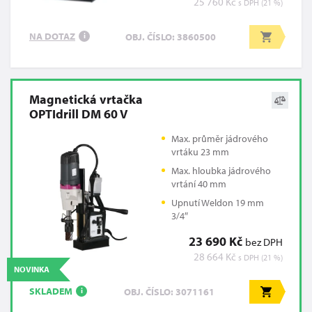
25 760 Kč
s DPH (21 %)
NA DOTAZ
OBJ. ČÍSLO: 3860500
i
Magnetická vrtačka
OPTIdrill DM 60 V
Max. průměr jádrového
vrtáku 23 mm
Max. hloubka jádrového
vrtání 40 mm
Upnutí Weldon 19 mm
3/4″
23 690 Kč
bez DPH
28 664 Kč
s DPH (21 %)
NOVINKA
SKLADEM
OBJ. ČÍSLO: 3071161
i