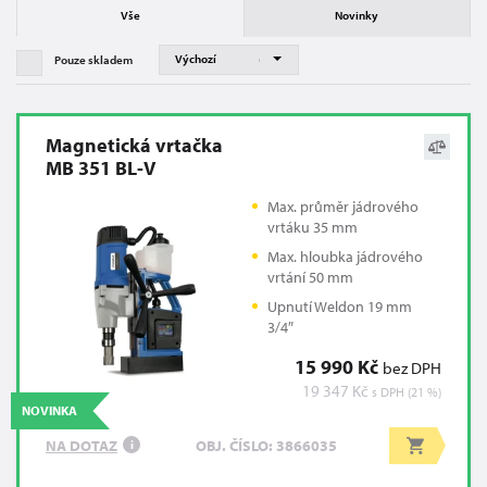
Vše
Novinky
Pouze skladem
Magnetická vrtačka
MB 351 BL-V
Max. průměr jádrového
vrtáku 35 mm
Max. hloubka jádrového
vrtání 50 mm
Upnutí Weldon 19 mm
3/4″
15 990 Kč
bez DPH
19 347 Kč
s DPH (21 %)
NOVINKA
NA DOTAZ
OBJ. ČÍSLO: 3866035
i