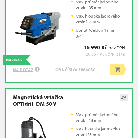
Max. průměr jádrového
vrtáku 35 mm
Max. hloubka jádrového
vrtání 35 mm
Upnutí Weldon 19 mm
3/4″
16 990 Kč
bez DPH
20 557 Kč
s DPH (21 %)
NOVINKA
NA DOTAZ
OBJ. ČÍSLO: 3866030
i
Magnetická vrtačka
OPTIdrill DM 50 V
Max. průměr jádrového
vrtáku 16 mm
Max. hloubka jádrového
vrtání 35 mm