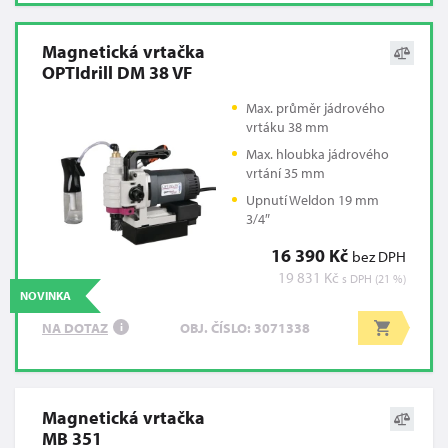
Magnetická vrtačka
OPTIdrill DM 38 VF
Max. průměr jádrového
vrtáku 38 mm
Max. hloubka jádrového
vrtání 35 mm
Upnutí Weldon 19 mm
3/4″
16 390 Kč
bez DPH
19 831 Kč
s DPH (21 %)
NOVINKA
NA DOTAZ
OBJ. ČÍSLO: 3071338
i
Magnetická vrtačka
MB 351