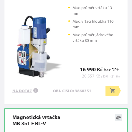
Max. průměr vrtáku 13
mm
Max. vrtací hloubka 110
mm
Max. průměr jádrového
vrtáku 35 mm
16 990 Kč
bez DPH
20 557 Kč
s DPH (21 %)
NA DOTAZ
OBJ. ČÍSLO: 3860351
i
Magnetická vrtačka
MB 351 F BL-V