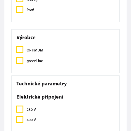
Profi
Výrobce
OPTIMUM
greenLine
Technické parametry
Elektrické připojení
230 V
400 V