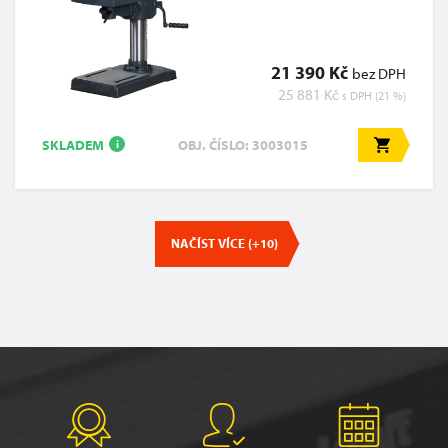
21 390 Kč
bez DPH
25 881 Kč
s DPH (21 %)
SKLADEM
OBJ. ČÍSLO: 3003015
i
NAČÍST VÍCE (+10)