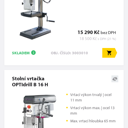
15 290 Kč
bez DPH
18 500 Kč
s DPH (21 %)
SKLADEM
OBJ. ČÍSLO: 3003010
i
Stolní vrtačka
OPTIdrill B 16 H
Vrtací výkon trvalý | ocel
11 mm
Vrtací výkon max. | ocel 13
mm
Max. vrtací hloubka 65 mm