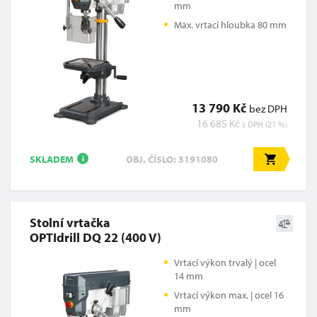
mm
Max. vrtací hloubka 80 mm
13 790 Kč
bez DPH
16 685 Kč
s DPH (21 %)
SKLADEM
OBJ. ČÍSLO: 3191080
i
Stolní vrtačka
OPTIdrill DQ 22 (400 V)
Vrtací výkon trvalý | ocel
14 mm
Vrtací výkon max. | ocel 16
mm