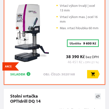
Vrtací výkon trvalý | ocel
13 mm
Vrtací výkon max. | ocel 16
mm
Max. vrtací hloubka 60 mm
9 600 Kč
Ušetříte
38 390 Kč
bez DPH
46 451 Kč
s DPH (21 %)
AKCE
SKLADEM
OBJ. ČÍSLO: 3020168
i
Stolní vrtačka
OPTIdrill DQ 14