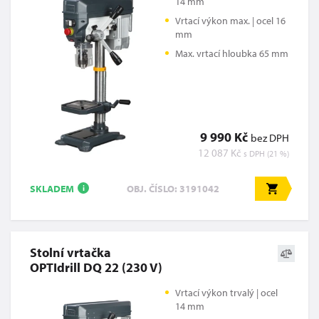
14 mm
Vrtací výkon max. | ocel 16
mm
Max. vrtací hloubka 65 mm
9 990 Kč
bez DPH
12 087 Kč
s DPH (21 %)
SKLADEM
OBJ. ČÍSLO: 3191042
i
Stolní vrtačka
OPTIdrill DQ 22 (230 V)
Vrtací výkon trvalý | ocel
14 mm