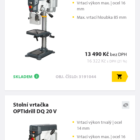
Vrtací výkon max. | ocel 16
mm
Max. vrtací hloubka 85 mm
13 490 Kč
bez DPH
16 322 Kč
s DPH (21 %)
SKLADEM
OBJ. ČÍSLO: 3191044
i
Stolní vrtačka
OPTIdrill DQ 20 V
Vrtací výkon trvalý | ocel
14 mm
Vrtací výkon max. | ocel 16