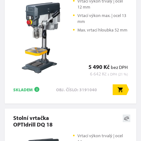
Vrtací výkon trvalý | ocel
12 mm
Vrtací výkon max. | ocel 13
mm
Max. vrtací hloubka 52 mm
5 490 Kč
bez DPH
6 642 Kč
s DPH (21 %)
SKLADEM
OBJ. ČÍSLO: 3191040
i
Stolní vrtačka
OPTIdrill DQ 18
Vrtací výkon trvalý | ocel