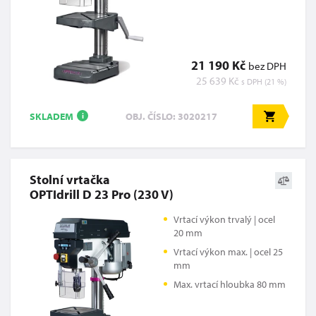
21 190 Kč
bez DPH
25 639 Kč
s DPH (21 %)
SKLADEM
OBJ. ČÍSLO: 3020217
i
Stolní vrtačka
OPTIdrill D 23 Pro (230 V)
Vrtací výkon trvalý | ocel
20 mm
Vrtací výkon max. | ocel 25
mm
Max. vrtací hloubka 80 mm