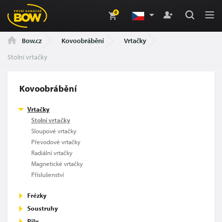
0
Kovoobrábění
Vrtačky
Bow.cz
Stolní vrtačky
Kovoobrábění
Vrtačky
Stolní vrtačky
Sloupové vrtačky
Převodové vrtačky
Radiální vrtačky
Magnetické vrtačky
Příslušenství
Frézky
Soustruhy
Pily