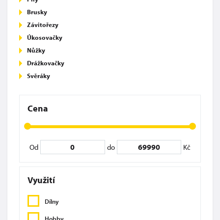
Brusky
Závitořezy
Úkosovačky
Nůžky
Drážkovačky
Svěráky
Cena
Od
do
Kč
Využití
Dílny
Hobby