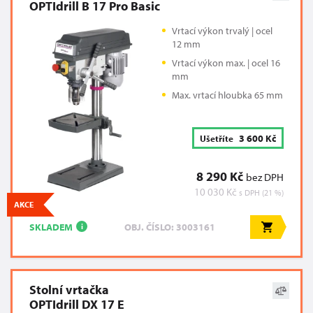
OPTIdrill B 17 Pro Basic
Vrtací výkon trvalý | ocel
12 mm
Vrtací výkon max. | ocel 16
mm
Max. vrtací hloubka 65 mm
3 600 Kč
Ušetříte
8 290 Kč
bez DPH
10 030 Kč
s DPH (21 %)
AKCE
SKLADEM
OBJ. ČÍSLO: 3003161
i
Stolní vrtačka
OPTIdrill DX 17 E