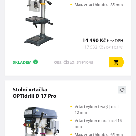
Max. vrtací hloubka 85 mm
14 490 Kč
bez DPH
17 532 Kč
s DPH (21 %)
SKLADEM
OBJ. ČÍSLO: 3191045
i
Stolní vrtačka
OPTIdrill D 17 Pro
Vrtací výkon trvalý | ocel
12 mm
Vrtací výkon max. | ocel 16
mm
Max. vrtací hloubka 65 mm