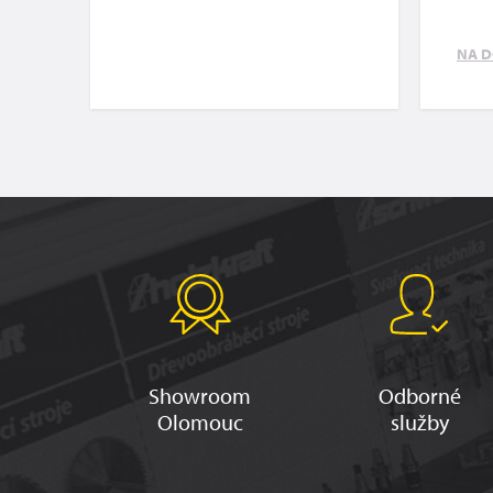
NA D
Showroom
Odborné
Olomouc
služby