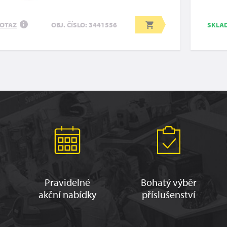
OTAZ
SKLA
OBJ. ČÍSLO: 3441556
i
Pravidelné
Bohatý výběr
akční nabídky
příslušenství