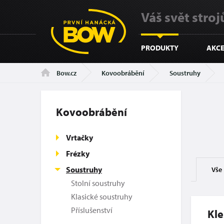
Váš svět strojů
PRODUKTY
AKCE
Kovoobrábění
Soustruhy
Bow.cz
Kovoobrábění
Vrtačky
Frézky
Soustruhy
Vše
Stolní soustruhy
Klasické soustruhy
Příslušenství
Kle