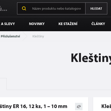
...
HLEDAT
 A SLEVY
NOVINKY
KE STAŽENÍ
ČLÁNKY
Příslušenství
Kleštiny
Kleštin
štiny ER 16, 12 ks, 1 – 10 mm
Kleš