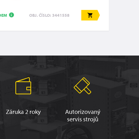
DEM
OBJ. ČÍSLO: 3441558
i
Záruka 2 roky
Autorizovaný
servis strojů