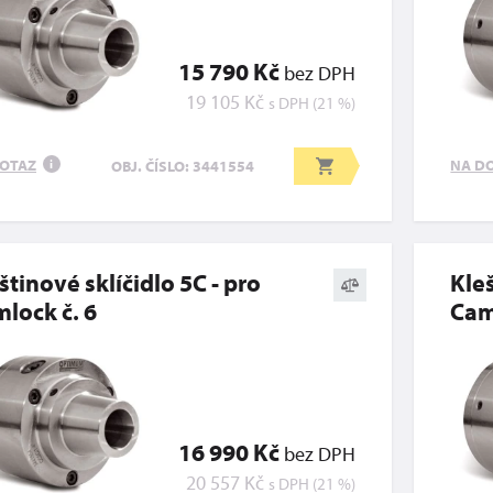
15 790 Kč
bez DPH
19 105 Kč
s DPH (21 %)
OTAZ
NA D
OBJ. ČÍSLO: 3441554
i
štinové sklíčidlo 5C - pro
Kleš
lock č. 6
Cam
16 990 Kč
bez DPH
20 557 Kč
s DPH (21 %)