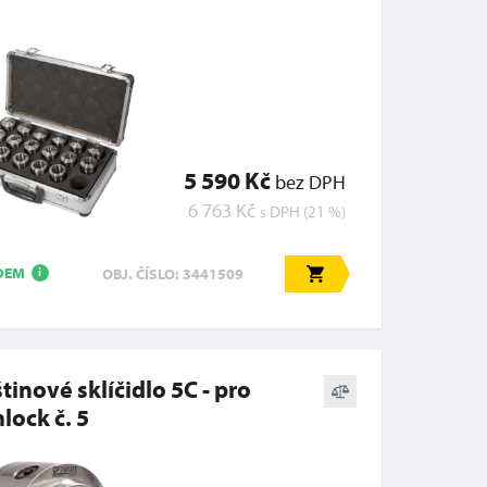
5 590 Kč
bez DPH
6 763 Kč
s DPH (21 %)
DEM
OBJ. ČÍSLO: 3441509
i
tinové sklíčidlo 5C - pro
lock č. 5