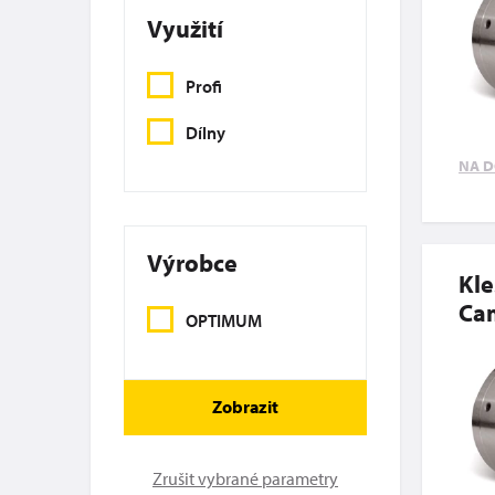
Využití
Profi
Dílny
NA D
Výrobce
Kle
Cam
OPTIMUM
Zobrazit
Zrušit vybrané parametry