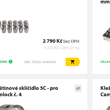
mm
2 790 Kč
bez DPH
3 375 Kč
s DPH (21 %)
ADEM
SKLA
OBJ. ČÍSLO: 3440282
i
štinové sklíčidlo 5C - pro
Kleš
lock č. 4
Cam