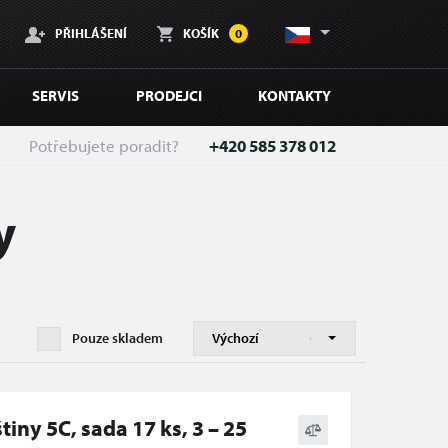
PŘIHLÁŠENÍ
KOŠÍK
0
SERVIS
PRODEJCI
KONTAKTY
Potřebujete poradit?
+420 585 378 012
y
Pouze skladem
tiny 5C, sada 17 ks, 3 – 25