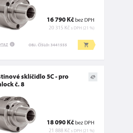
16 790 Kč
bez DPH
20 315 Kč
s DPH (21 %)
OTAZ
OBJ. ČÍSLO: 3441555
i
tinové sklíčidlo 5C - pro
lock č. 8
18 090 Kč
bez DPH
21 888 Kč
s DPH (21 %)