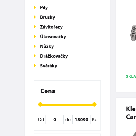
Pily
Brusky
Závitořezy
Úkosovačky
Nůžky
Drážkovačky
Svěráky
SKL
Cena
Kle
Cam
Od
do
Kč