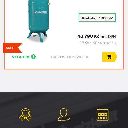
7 200 Kč
Ušetříte
40 790 Kč
bez DPH
49 355 Kč
s DPH (21 %)
AKCE
SKLADEM
OBJ. ČÍSLO: 2028750
i