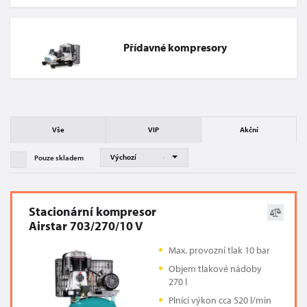
Přídavné kompresory
Vše
VIP
Akční
Pouze skladem
Stacionární kompresor
Airstar 703/270/10 V
Max. provozní tlak 10 bar
Objem tlakové nádoby
270 l
Plnící výkon cca 520 l/min