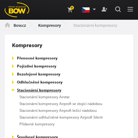
0
Kompresory
Stacionární kompresory
Bow.cz
Kompresory
Přenosné kompresory
Pojízdné kompresory
Bezolejové kompresory
Odhlučněné kompresory
Stacionární kompresory
Stacionární kompresory Airstar
Stacionární kompresory Airprofi se stojící nádobou
Stacionární kompresory Airprofi ležící nádobou
Stacionární odhlučněné kompresory Airprofi Silent
Přídavné kompresory
Šroubové kompresory