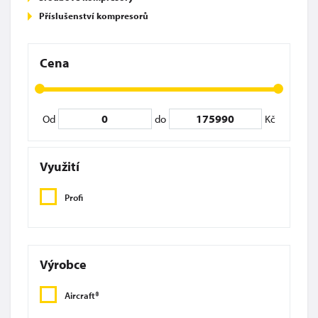
Příslušenství kompresorů
Cena
Od
do
Kč
Využití
Profi
Výrobce
Aircraft®