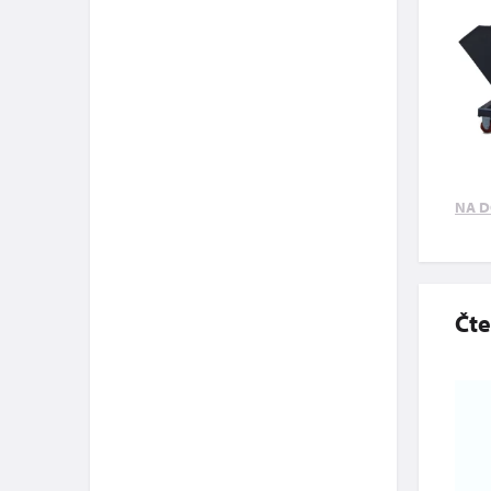
NA D
Čte