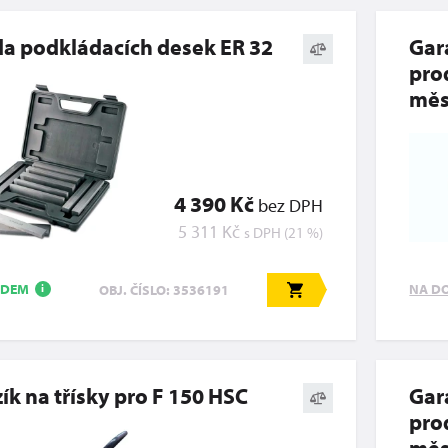
a podkládacích desek ER 32
Gar
pro
měs
4 390 Kč
bez DPH
5 311 Kč
s DPH (21 %)
ADEM
NA D
OBJ. ČÍSLO: 3536191
i
ík na třísky pro F 150 HSC
Gar
pro
měs