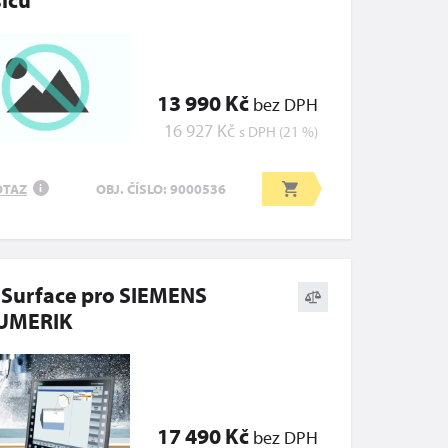
13 990 Kč
bez DPH
16 927 Kč
s DPH (21 %)
OTAZ
OBJ. ČÍSLO: 9000536
i
 Surface pro SIEMENS
UMERIK
17 490 Kč
bez DPH