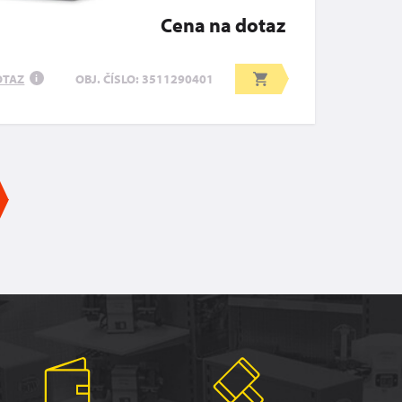
Cena na dotaz
OTAZ
OBJ. ČÍSLO: 3511290401
i