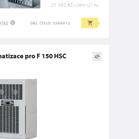
21 162 Kč
s DPH (21 %)
OTAZ
OBJ. ČÍSLO: 3584012
i
matizace pro F 150 HSC