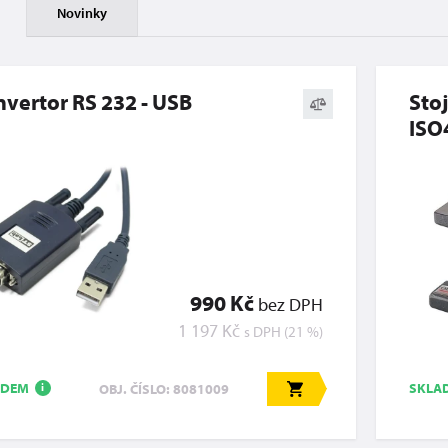
Novinky
vertor RS 232 - USB
Sto
ISO
990 Kč
bez DPH
1 197 Kč
s DPH (21 %)
ADEM
SKLA
OBJ. ČÍSLO: 8081009
i