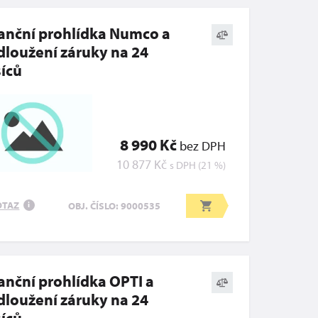
anční prohlídka Numco a
dloužení záruky na 24
íců
8 990 Kč
bez DPH
10 877 Kč
s DPH (21 %)
OTAZ
OBJ. ČÍSLO: 9000535
i
anční prohlídka OPTI a
dloužení záruky na 24
íců