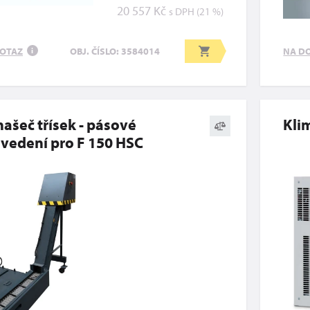
20 557 Kč
s DPH (21 %)
OTAZ
NA D
OBJ. ČÍSLO: 3584014
i
ašeč třísek - pásové
Kli
vedení pro F 150 HSC