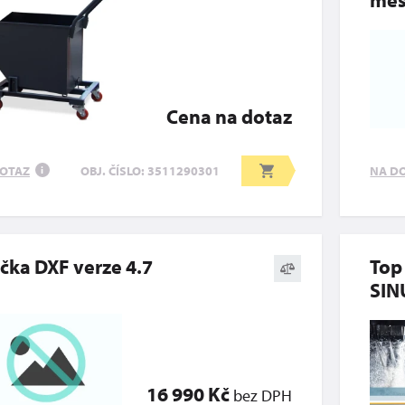
Cena na dotaz
OTAZ
NA D
OBJ. ČÍSLO: 3511290301
i
čka DXF verze 4.7
Top
SIN
16 990 Kč
bez DPH