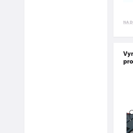
NA D
Vyn
pro