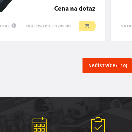
Cena na dotaz
OTAZ
NA D
OBJ. ČÍSLO: 3511290303
i
NAČÍST VÍCE (+10)