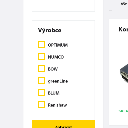
Vše
Kon
Výrobce
OPTIMUM
NUMCO
BOW
greenLine
BLUM
Renishaw
SKL
Zobrazit