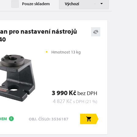
Pouze skladem
jan pro nastavení nástrojů
40
Hmotnost 13 kg
3 990 Kč
bez DPH
4 827 Kč
s DPH (21 %)
DEM
OBJ. ČÍSLO: 3536187
i