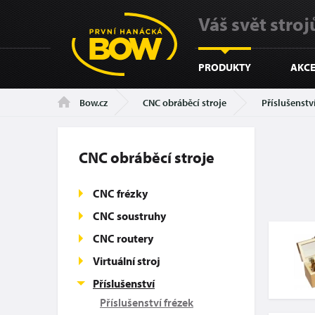
Váš svět strojů
PRODUKTY
AKCE
CNC obráběcí stroje
Příslušenstv
Bow.cz
CNC obráběcí stroje
CNC frézky
CNC soustruhy
CNC routery
Virtuální stroj
Příslušenství
Příslušenství frézek