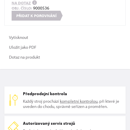
NA DOTAZ
i
9000536
OBJ. ČÍSLO:
PŘIDAT K POROVNÁNÍ
Vytisknout
Uložit jako PDF
Dotaz na produkt
Předprodejní kontrola
Každý stroj prochází
kompletní kontrolou
, při které je
uveden do chodu, správně seřízen a proměřen.
Autorizovaný servis strojů