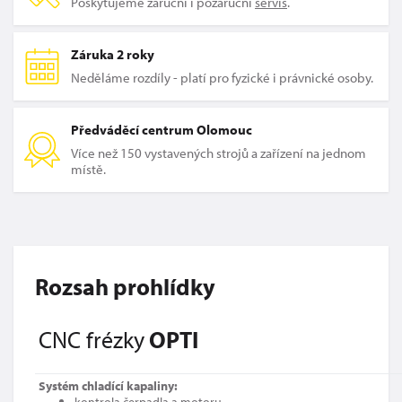
Poskytujeme záruční i pozáruční
servis
.
Záruka 2 roky
Neděláme rozdíly - platí pro fyzické i právnické osoby.
Předváděcí centrum Olomouc
Více než 150 vystavených strojů a zařízení na jednom
místě.
Rozsah prohlídky
CNC frézky
OPTI
Systém chladící kapaliny:
kontrola čerpadla a motoru