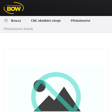
CNC obráběcí stroje
Příslušenství
Bow.cz
Příslušenství frézek