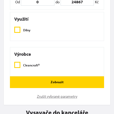
Od
do
Kč
Využití
Dílny
Výrobce
Cleancraft®
Zobrazit
Zrušit vybrané parametry
Vysavače do kanceláře