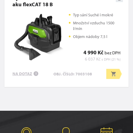
aku flexCAT 18 B
Typ sání Suché i mokré
Množství vzduchu 1500
l/min
Objem nádoby 7,5 l
4 990 Kč
bez DPH
6 037 Kč
s DPH (21 %)
NA DOTAZ
OBJ. ČÍSLO: 7003108
i