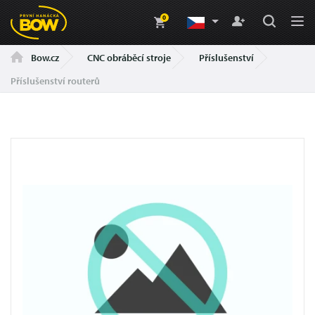
0
CNC obráběcí stroje
Příslušenství
Bow.cz
Příslušenství routerů