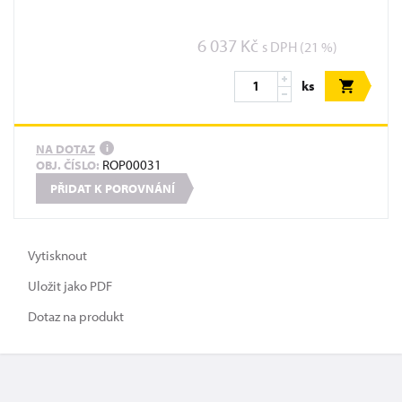
6 037 Kč
s DPH (21 %)
ks
NA DOTAZ
i
ROP00031
OBJ. ČÍSLO:
PŘIDAT K POROVNÁNÍ
Vytisknout
Uložit jako PDF
Dotaz na produkt