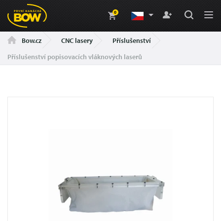
0
CNC lasery
Příslušenství
Bow.cz
Příslušenství popisovacích vláknových laserů