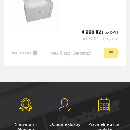
4 990 Kč
bez DPH
6 037 Kč
s DPH (21 %)
NA DOTAZ
OBJ. ČÍSLO: LAP00027
i
Showroom
Odborné služby
Pravidelné akční
Olomouc
nabídky