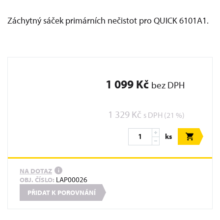
Záchytný sáček primárních nečistot pro QUICK 6101A1.
1 099 Kč
bez DPH
1 329 Kč
s DPH (21 %)
ks
NA DOTAZ
i
LAP00026
OBJ. ČÍSLO:
PŘIDAT K POROVNÁNÍ