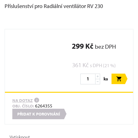
Příslušenství pro Radiální ventilátor RV 230
299 Kč
bez DPH
361 Kč
s DPH (21 %)
ks
NA DOTAZ
i
6264355
OBJ. ČÍSLO:
PŘIDAT K POROVNÁNÍ
Vytisknout