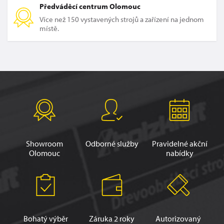
Předváděcí centrum Olomouc
Více než 150 vystavených strojů a zařízení na jednom
místě.
Showroom
Odborné služby
Pravidelné akční
Olomouc
nabídky
Bohatý výběr
Záruka 2 roky
Autorizovaný