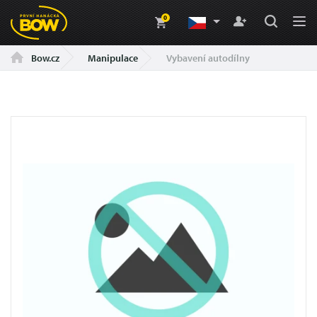
0
Manipulace
Vybavení autodílny
Bow.cz