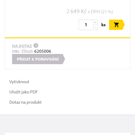
2 649 Kč
s DPH (21 %)
ks
NA DOTAZ
i
6205006
OBJ. ČÍSLO:
PŘIDAT K POROVNÁNÍ
Vytisknout
Uložit jako PDF
Dotaz na produkt