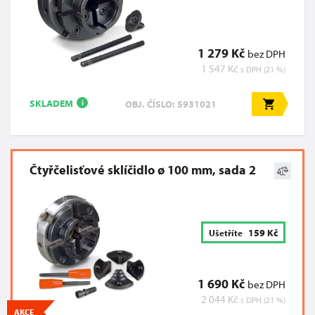
1 279 Kč
bez DPH
1 547 Kč
s DPH (21 %)
SKLADEM
OBJ. ČÍSLO: 5931021
i
Čtyřčelisťové sklíčidlo ø 100 mm, sada 2
159 Kč
Ušetříte
1 690 Kč
bez DPH
2 044 Kč
s DPH (21 %)
AKCE