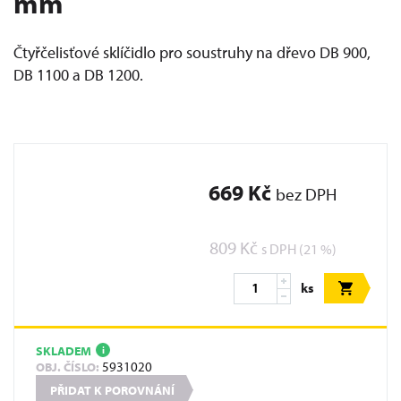
mm
Čtyřčelisťové sklíčidlo pro soustruhy na dřevo DB 900,
DB 1100 a DB 1200.
669 Kč
bez DPH
809 Kč
s DPH (21 %)
ks
SKLADEM
i
5931020
OBJ. ČÍSLO:
PŘIDAT K POROVNÁNÍ