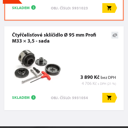
SKLADEM
OBJ. ČÍSLO: 5931023
i
Čtyřčelisťové sklíčidlo Ø 95 mm Profi
M33 × 3,5 - sada
3 890 Kč
bez DPH
4 706 Kč
s DPH (21 %)
SKLADEM
OBJ. ČÍSLO: 5931054
i