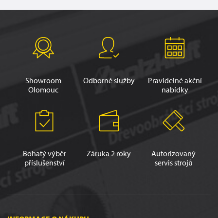
Showroom
Odborné služby
Pravidelné akční
Olomouc
nabídky
Bohatý výběr
Záruka 2 roky
Autorizovaný
příslušenství
servis strojů