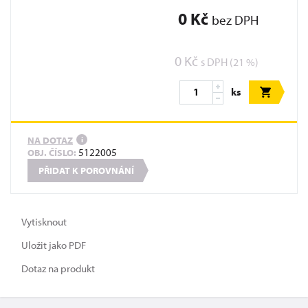
0 Kč
bez DPH
0 Kč
s DPH (21 %)
ks
NA DOTAZ
i
5122005
OBJ. ČÍSLO:
PŘIDAT K POROVNÁNÍ
Vytisknout
Uložit jako PDF
Dotaz na produkt