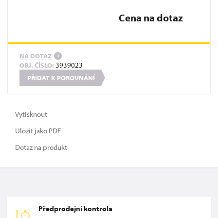
Cena na dotaz
NA DOTAZ
i
3939023
OBJ. ČÍSLO:
PŘIDAT K POROVNÁNÍ
Vytisknout
Uložit jako PDF
Dotaz na produkt
Předprodejní kontrola