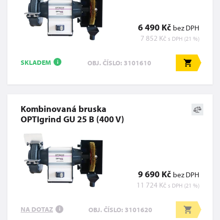
6 490 Kč
bez DPH
7 852 Kč
s DPH (21 %)
SKLADEM
OBJ. ČÍSLO: 3101610
i
Kombinovaná bruska
OPTIgrind GU 25 B (400 V)
9 690 Kč
bez DPH
11 724 Kč
s DPH (21 %)
NA DOTAZ
OBJ. ČÍSLO: 3101620
i