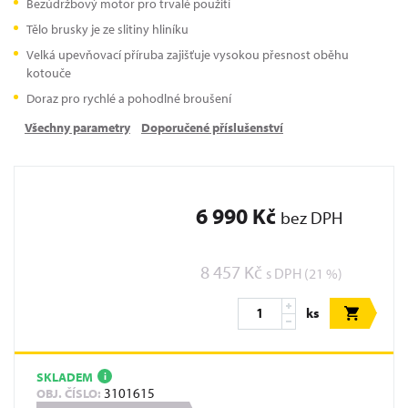
Bezúdržbový motor pro trvalé použití
Tělo brusky je ze slitiny hliníku
Velká upevňovací příruba zajišťuje vysokou přesnost oběhu
kotouče
Doraz pro rychlé a pohodlné broušení
Všechny parametry
Doporučené příslušenství
6 990 Kč
bez DPH
8 457 Kč
s DPH (21 %)
ks
SKLADEM
i
3101615
OBJ. ČÍSLO: