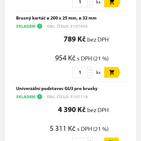
ks
Brusný kartáč ø 200 x 25 mm, ø 32 mm
SKLADEM
OBJ. ČÍSLO: 3107435
i
789 Kč
bez DPH
954 Kč
s DPH (21 %)
ks
Univerzální podstavec GU3 pro brusky
SKLADEM
OBJ. ČÍSLO: 3107118
i
4 390 Kč
bez DPH
5 311 Kč
s DPH (21 %)