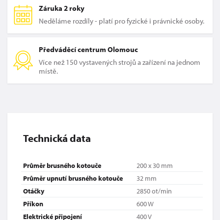
Záruka 2 roky
Neděláme rozdíly - platí pro fyzické i právnické osoby.
Předváděcí centrum Olomouc
Více než 150 vystavených strojů a zařízení na jednom
místě.
Technická data
Průměr brusného kotouče
200 x 30 mm
Průměr upnutí brusného kotouče
32 mm
Otáčky
2850 ot/min
Příkon
600 W
Elektrické připojení
400 V