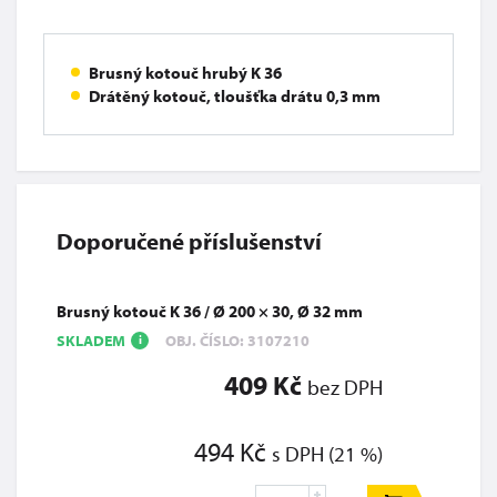
Brusný kotouč hrubý K 36
Drátěný kotouč, tloušťka drátu 0,3 mm
Doporučené příslušenství
Brusný kotouč K 36 / Ø 200 × 30, Ø 32 mm
SKLADEM
OBJ. ČÍSLO: 3107210
i
409 Kč
bez DPH
494 Kč
s DPH (21 %)