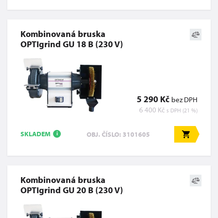
Kombinovaná bruska
OPTIgrind GU 18 B (230 V)
5 290 Kč
bez DPH
6 400 Kč
s DPH (21 %)
SKLADEM
OBJ. ČÍSLO: 3101605
i
Kombinovaná bruska
OPTIgrind GU 20 B (230 V)