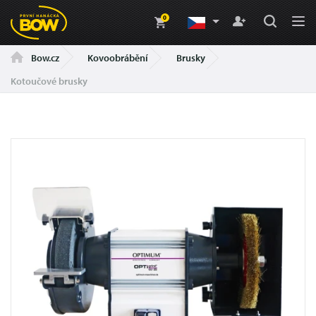
0
Kovoobrábění
Brusky
Bow.cz
Kotoučové brusky