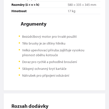
Rozměry (š × v × h)
580 × 335 × 345 mm
Hmotnost
17 kg
Argumenty
Bezúdržbový motor pro trvalé použití
Tělo brusky je ze slitiny hliníku
Velká upevňovací příruba zajišťuje vysokou
přesnost oběhu kotouče
Doraz pro rychlé a pohodlné broušení
Sklopný ochranný kryt kartáče
Nátrubek pro připojení odsávání
Rozsah dodávky