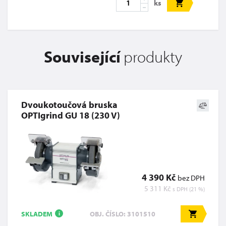
ks
Související
produkty
Dvoukotoučová bruska
OPTIgrind GU 18 (230 V)
4 390 Kč
bez DPH
5 311 Kč
s DPH (21 %)
SKLADEM
OBJ. ČÍSLO: 3101510
i