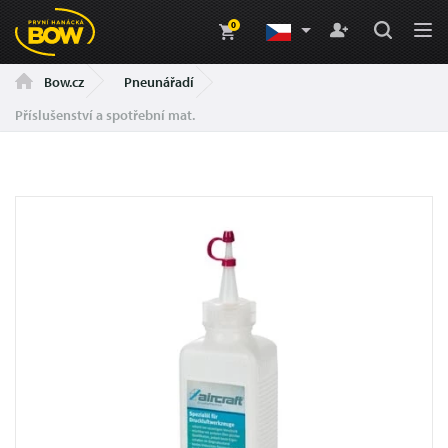
0
Pneunářadí
Bow.cz
Příslušenství a spotřební mat.