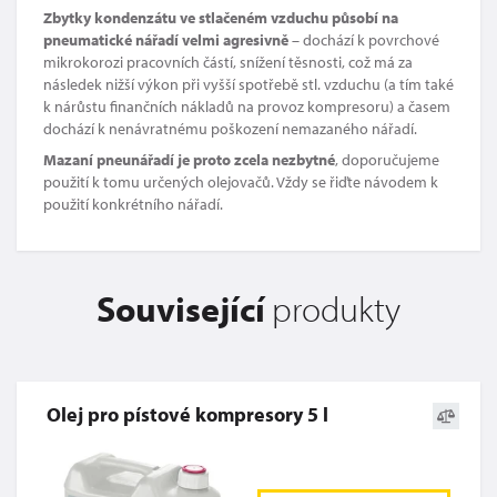
Zbytky kondenzátu ve stlačeném vzduchu působí na
pneumatické nářadí velmi agresivně
– dochází k povrchové
mikrokorozi pracovních částí, snížení těsnosti, což má za
následek nižší výkon při vyšší spotřebě stl. vzduchu (a tím také
k nárůstu finančních nákladů na provoz kompresoru) a časem
dochází k nenávratnému poškození nemazaného nářadí.
Mazaní pneunářadí je proto zcela nezbytné
, doporučujeme
použití k tomu určených olejovačů. Vždy se řiďte návodem k
použití konkrétního nářadí.
Související
produkty
Olej pro pístové kompresory 5 l