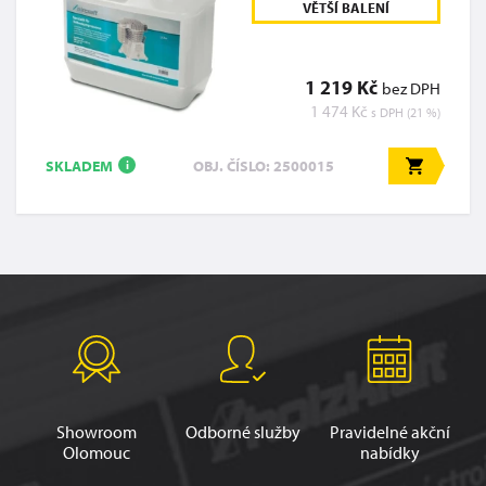
VĚTŠÍ BALENÍ
1 219 Kč
bez DPH
1 474 Kč
s DPH (21 %)
SKLADEM
OBJ. ČÍSLO: 2500015
i
Showroom
Odborné služby
Pravidelné akční
Olomouc
nabídky