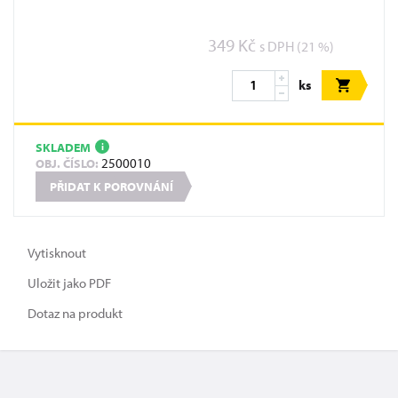
349 Kč
s DPH (21 %)
ks
SKLADEM
i
2500010
OBJ. ČÍSLO:
PŘIDAT K POROVNÁNÍ
Vytisknout
Uložit jako PDF
Dotaz na produkt