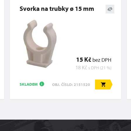
Svorka na trubky ø 15 mm
15 Kč
bez DPH
18 Kč
s DPH (21 %)
SKLADEM
OBJ. ČÍSLO: 2151520
i