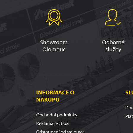
Showroom
Odborné
Olomouc
služby
INFORMACE O
SL
NÁKUPU
Dod
Obchodní podmínky
Pla
Reklamace zboží
Odstoupení od smlouvy