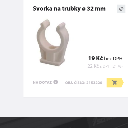
Svorka na trubky ø 32 mm
19 Kč
bez DPH
22 Kč
s DPH (21 %)
NA DOTAZ
OBJ. ČÍSLO: 2153220
i