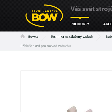
Váš svět strojů
PRODUKTY
AKCE
Technika na stlačený vzduch
Bub
Bow.cz
Příslušenství pro rozvod vzduchu