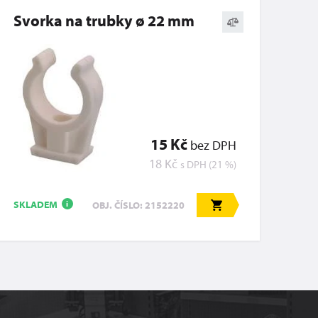
Svorka na trubky ø 22 mm
15 Kč
bez DPH
18 Kč
s DPH (21 %)
SKLADEM
OBJ. ČÍSLO: 2152220
i