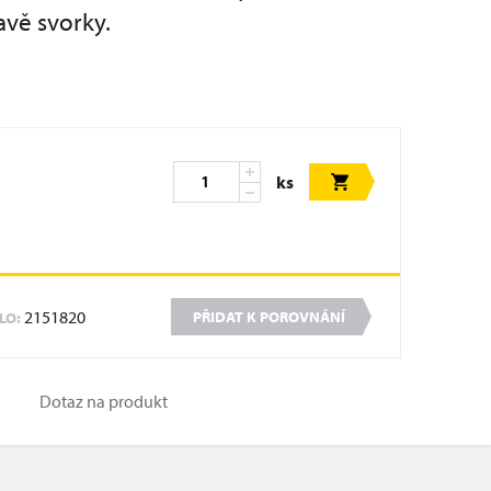
avě svorky.
ks
2151820
PŘIDAT K POROVNÁNÍ
SLO:
Dotaz na produkt