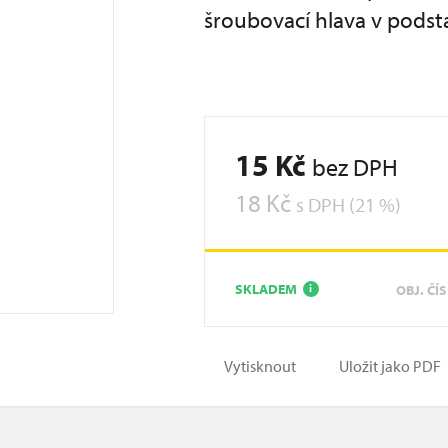
šroubovací hlava v podst
15 Kč
bez DPH
18 Kč
s DPH (21 %)
SKLADEM
OBJ. ČÍ
i
Vytisknout
Uložit jako PDF