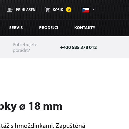
PŘIHLÁŠENÍ
KOŠÍK
0
SERVIS
PRODEJCI
KONTAKTY
Potřebujete
+420 585 378 012
poradit?
ubky ø 18 mm
táž s hmoždinkami. Zapuštěná