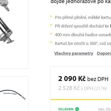
dojde jednorázově po ka
Pro přímé plnění, měkké kartu
Při držení spouště dochází ke
400 mm dlouhá hadice usnadň
Kartuš lze otočit o 360°, což 
Všechny parametry
Doporu
2 090 Kč
bez DPH
2 528 Kč
s DPH (21 %)
SKLADEM
OBJ. ČÍ
i