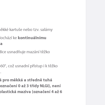
měkké kartuše nebo tzv. salámy
dochází ke
kontinuálnímu
va
ice usnadňuje mazání těžko
360°, což usnadní přístup i k těžko
.
á pro měkká a středně tuhá
označení 0 až 3 třídy NLGI), není
lastická maziva (označení 4 až 6