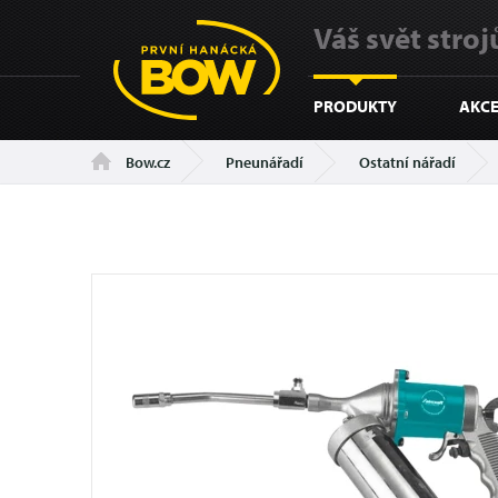
Váš svět strojů
PRODUKTY
AKCE
Pneunářadí
Ostatní nářadí
Bow.cz