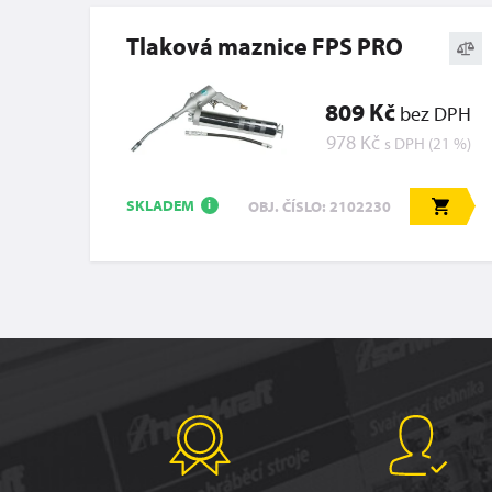
Tlaková maznice FPS PRO
809 Kč
bez DPH
978 Kč
s DPH (21 %)
SKLADEM
OBJ. ČÍSLO: 2102230
i