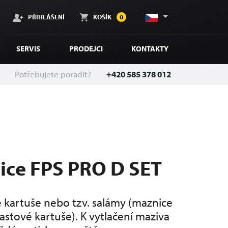
PŘIHLÁŠENÍ
KOŠÍK
0
SERVIS
PRODEJCI
KONTAKTY
Potřebujete poradit?
+420 585 378 012
ice FPS PRO D SET
 kartuše nebo tzv. salámy (maznice
astové kartuše). K vytlačení maziva