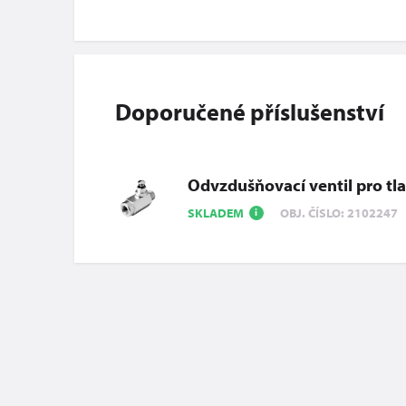
Doporučené příslušenství
Odvzdušňovací ventil pro tl
SKLADEM
OBJ. ČÍSLO: 2102247
i