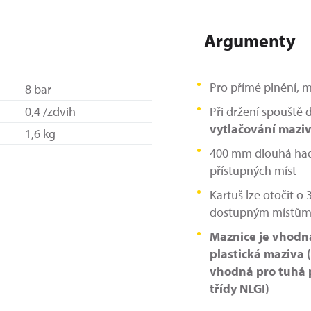
Argumenty
Pro přímé plnění, 
8 bar
0,4 /zdvih
Při držení spouště 
vytlačování mazi
1,6 kg
400 mm dlouhá had
přístupných míst
Kartuš lze otočit o 
dostupným místům
Maznice je vhodn
plastická maziva (
vhodná pro tuhá p
třídy NLGI)