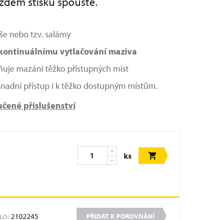
ždém stisku spouště.
še nebo tzv. salámy
kontinuálnímu vytlačování maziva
uje mazání těžko přístupných míst
usnadní přístup i k těžko dostupným místům.
čené příslušenství
ks
2102245
PŘIDAT K POROVNÁNÍ
SLO: