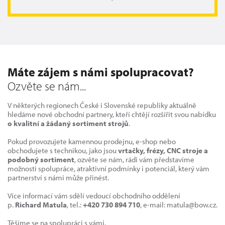
Máte zájem s námi spolupracovat?
Ozvěte se nám...
V některých regionech České i Slovenské republiky aktuálně
hledáme nové obchodní partnery, kteří chtějí rozšířit svou nabídku
o kvalitní a žádaný sortiment strojů
.
Pokud provozujete kamennou prodejnu, e-shop nebo
obchodujete s technikou, jako jsou
vrtačky, frézy, CNC stroje a
podobný sortiment
, ozvěte se nám, rádi vám představíme
možnosti spolupráce, atraktivní podmínky i potenciál, který vám
partnerství s námi může přinést.
Více informací vám sdělí vedoucí obchodního oddělení
p.
Richard Matula
, tel.:
+420 730 894 710
, e-mail: matula@bow.cz.
Těšíme se na spolupráci s vámi.