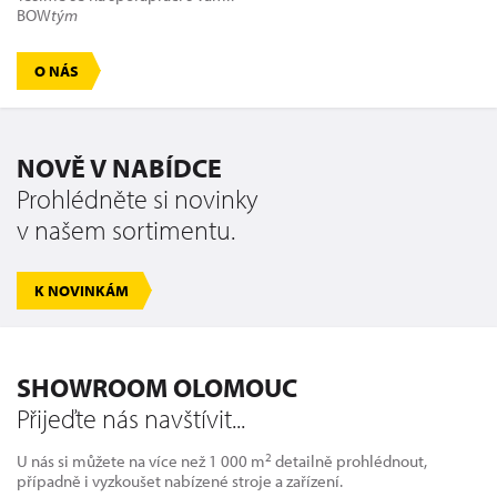
BOW
tým
O NÁS
NOVĚ V NABÍDCE
Prohlédněte si novinky
v našem sortimentu.
K NOVINKÁM
SHOWROOM OLOMOUC
Přijeďte nás navštívit...
2
U nás si můžete na více než 1 000 m
detailně prohlédnout,
případně i vyzkoušet nabízené stroje a zařízení.