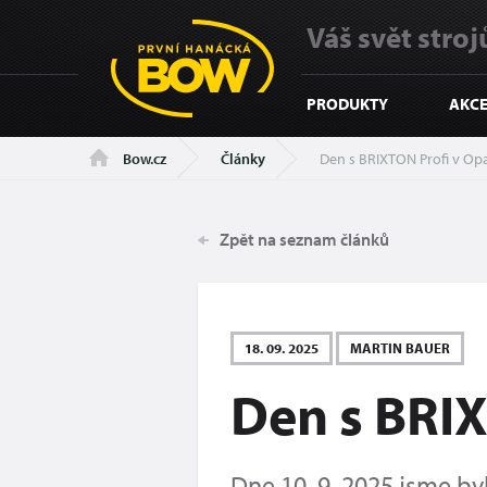
Váš svět strojů
PRODUKTY
AKCE
Články
Den s BRIXTON Profi v Op
Bow.cz
Zpět na seznam článků
18. 09. 2025
MARTIN BAUER
Den s BRI
Dne 10. 9. 2025 jsme by