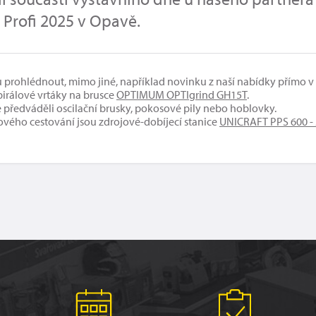
Profi 2025 v Opavě.
u prohlédnout, mimo jiné, například novinku z naší nabídky přímo v 
pirálové vrtáky na brusce
OPTIMUM OPTIgrind GH15T
.
 předváděli oscilační brusky, pokosové pily nebo hoblovky.
ého cestování jsou zdrojové-dobíjecí stanice
UNICRAFT PPS 600 -