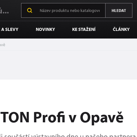
...
HLEDAT
 A SLEVY
NOVINKY
KE STAŽENÍ
ČLÁNKY
avě
XTON Profi v Opavě
li součástí výstavního dne u našeho partnera