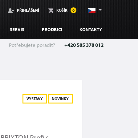
PŘIHLÁŠENÍ
KOŠÍK
0
SERVIS
PRODEJCI
KONTAKTY
Potřebujete poradit?
+420 585 378 012
VÝSTAVY
NOVINKY
 BRIXTON Profi s