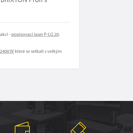
akci -
popisovací laser P-LG 20
.
 2400 W
které se setkali s velkým