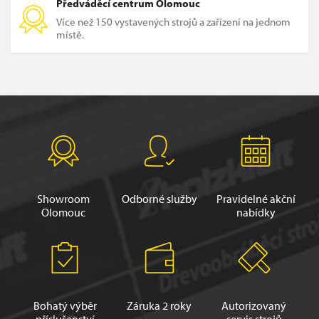
Předváděcí centrum Olomouc
Více než 150 vystavených strojů a zařízení na jednom
místě.
Showroom
Odborné služby
Pravidelné akční
Olomouc
nabídky
Bohatý výběr
Záruka 2 roky
Autorizovaný