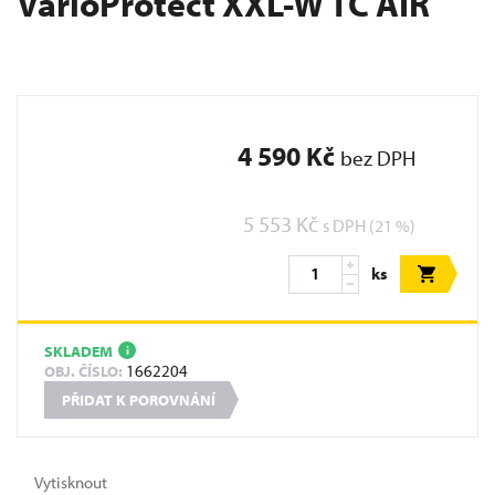
VarioProtect XXL-W TC AIR
4 590 Kč
bez DPH
5 553 Kč
s DPH (21 %)
ks
SKLADEM
i
1662204
OBJ. ČÍSLO:
PŘIDAT K POROVNÁNÍ
Vytisknout