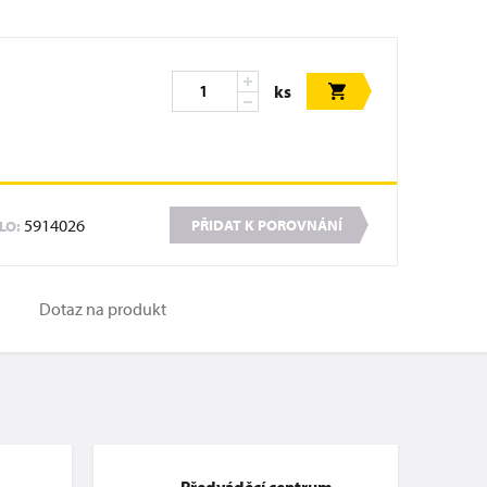
ks
5914026
PŘIDAT K POROVNÁNÍ
SLO:
Dotaz na produkt
Předváděcí centrum