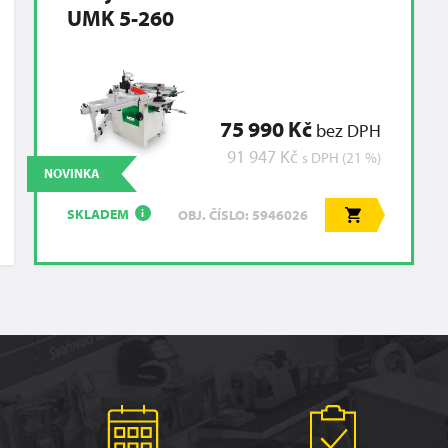
UMK 5-260
75 990 Kč
bez DPH
91 947 Kč
s DPH (21 %)
NOVINKA
SKLADEM
OBJ. ČÍSLO: 5946026
i