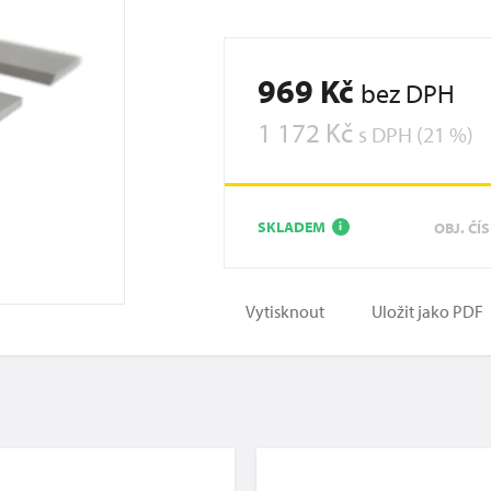
969 Kč
bez DPH
1 172 Kč
s DPH (21 %)
SKLADEM
OBJ. ČÍ
i
Vytisknout
Uložit jako PDF