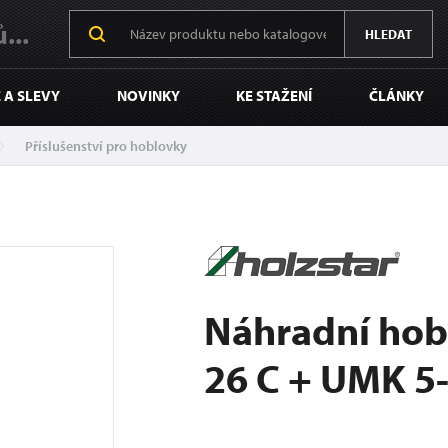
...
HLEDAT
 A SLEVY
NOVINKY
KE STAŽENÍ
ČLÁNKY
Příslušenství pro hoblovky
Náhradní hob
26 C + UMK 5-