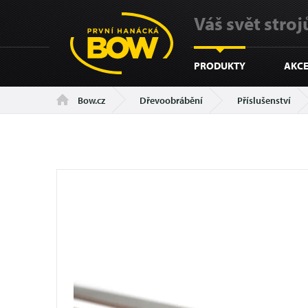
Váš svět strojů
PRODUKTY
AKCE
Dřevoobrábění
Příslušenství
Bow.cz