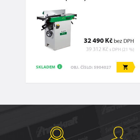
32 490 Kč
bez DPH
39 312 Kč
s DPH (21 %)
SKLADEM
OBJ. ČÍSLO: 5904027
i