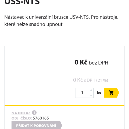
USS-NTS
Nástavec k univerzální brusce USV-NTS. Pro nástroje,
které nelze snadno upnout
0 Kč
bez DPH
0 Kč
s DPH (21 %)
ks
NA DOTAZ
i
5760165
OBJ. ČÍSLO:
PŘIDAT K POROVNÁNÍ