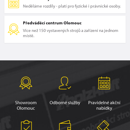
Neděláme rozdíly - platí pro fyzické i právnické osoby.
Předváděcí centrum Olomouc
Více než 150 vystavených strojů a zařízení na jednom
místě.
Showroom
Odborné služby
Pravidelné akční
Olomouc
nabídky