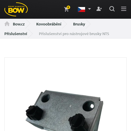
0
Kovoobrábění
Brusky
Bow.cz
Příslušenství
Příslušenství pro nástrojové brusky NTS